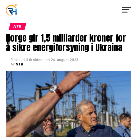
NTB
Norge gir 1,5 milliarder kroner for
å sikre energiforsyning i Ukraina
Publisert
3 år siden
den
24. august 2023
Av
NTB