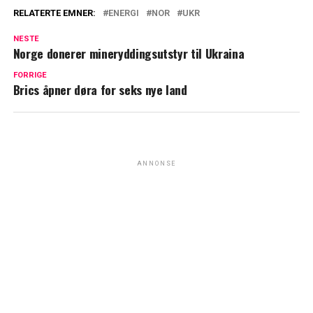
RELATERTE EMNER:
ENERGI
NOR
UKR
NESTE
Norge donerer mineryddingsutstyr til Ukraina
FORRIGE
Brics åpner døra for seks nye land
ANNONSE