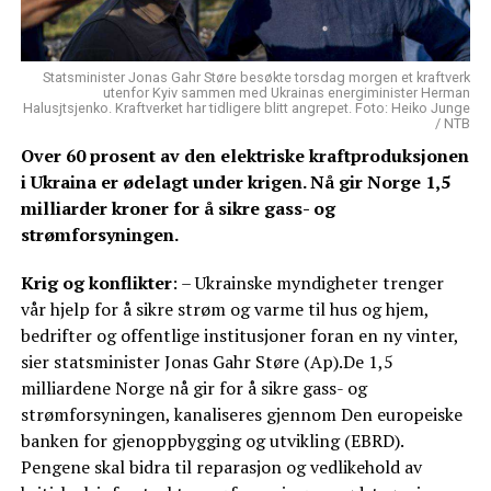
Statsminister Jonas Gahr Støre besøkte torsdag morgen et kraftverk
utenfor Kyiv sammen med Ukrainas energiminister Herman
Halusjtsjenko. Kraftverket har tidligere blitt angrepet. Foto: Heiko Junge
/ NTB
Over 60 prosent av den elektriske kraftproduksjonen
i Ukraina er ødelagt under krigen. Nå gir Norge 1,5
milliarder kroner for å sikre gass- og
strømforsyningen.
Krig og konflikter
: – Ukrainske myndigheter trenger
vår hjelp for å sikre strøm og varme til hus og hjem,
bedrifter og offentlige institusjoner foran en ny vinter,
sier statsminister Jonas Gahr Støre (Ap).De 1,5
milliardene Norge nå gir for å sikre gass- og
strømforsyningen, kanaliseres gjennom Den europeiske
banken for gjenoppbygging og utvikling (EBRD).
Pengene skal bidra til reparasjon og vedlikehold av