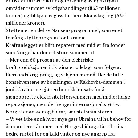
kritisk el-infrastruktur og forsyning av nødstrøm i
områder rammet av krigshandlinger (865 millioner
kroner) og til kjøp av gass for beredskapslagring (635
millioner kroner).
Støtten er en del av Nansen-programmet, som er et
femårig støtteprogram for Ukraina.
Kraftanlegget er blitt reparert med midler fra fondet
som Norge har donert store summer til.
– Mer enn 60 prosent av den elektriske
kraftproduksjonen i Ukraina er ødelagt som følge av
Russlands krigføring, og vi kjenner ennå ikke de fulle
konsekvensene av bombingen av Kakhovka-dammen i
juni. Ukrainerne gjør en heroisk innsats for å
gjenopprette elektrisitetsforsyningen med midlertidige
reparasjoner, men de trenger internasjonal støtte.
Norge tar ansvar og bidrar, sier statsministeren.
– Vi vet ikke ennå hvor mye gass Ukraina vil ha behov for
å importere i år, men med Norges bidrag står Ukraina
bedre rustet for en kald vinter og nye angrep fra