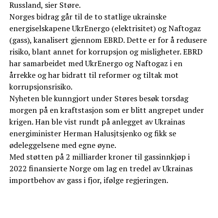
Russland, sier Støre.
Norges bidrag går til de to statlige ukrainske
energiselskapene UkrEnergo (elektrisitet) og Naftogaz
(gass), kanalisert gjennom EBRD. Dette er for å redusere
risiko, blant annet for korrupsjon og misligheter. EBRD
har samarbeidet med UkrEnergo og Naftogaz i en
årrekke og har bidratt til reformer og tiltak mot
korrupsjonsrisiko.
Nyheten ble kunngjort under Støres besøk torsdag
morgen på en kraftstasjon som er blitt angrepet under
krigen. Han ble vist rundt på anlegget av Ukrainas
energiminister Herman Halusjtsjenko og fikk se
ødeleggelsene med egne øyne.
Med støtten på 2 milliarder kroner til gassinnkjøp i
2022 finansierte Norge om lag en tredel av Ukrainas
importbehov av gass i fjor, ifølge regjeringen.