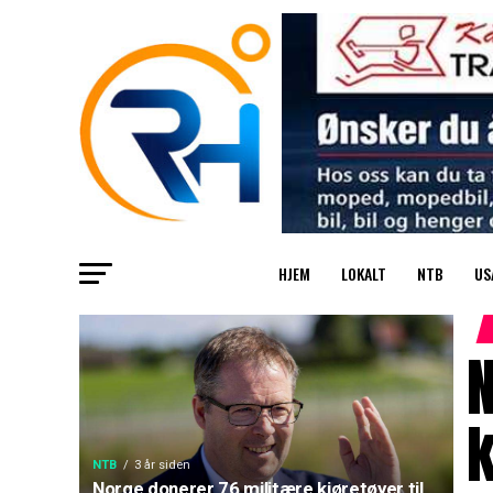
HJEM
LOKALT
NTB
US
N
k
NTB
3 år siden
Norge donerer 76 militære kjøretøyer til