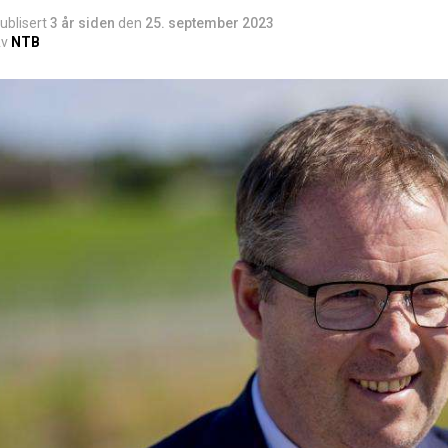
ublisert
3 år siden
den
25. september 2023
v
NTB