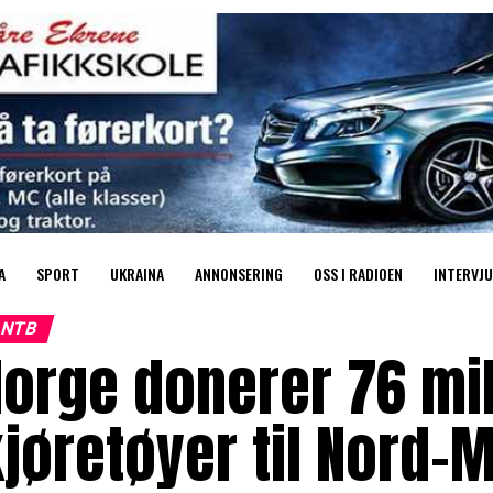
A
SPORT
UKRAINA
ANNONSERING
OSS I RADIOEN
INTERVJU
NTB
orge donerer 76 mi
jøretøyer til Nord-