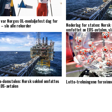
k var Norges OL-medaljefest dag for
Nederlag for staten: Norsk 
 – slo alle rekorder
omfattet av EØS-avtalen, sl
domstolen fast
a-domstolen: Norsk sokkel omfattes
Lotto-trekningene forsvinn
EØS-avtalen