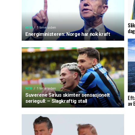
Sli
NTB
1 time siden
dag
Energiministeren: Norge har nok kraft
NTB
1 time siden
Suverene Sirius skimter sensasjonelt
Eft
seriegull: – Slagkraftig stall
av 