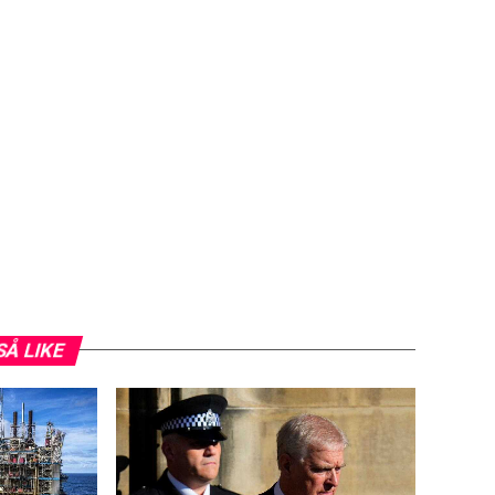
SÅ LIKE