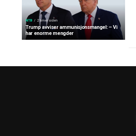
NTB
2 timer siden
Trump avviser ammunisjonsmangel: – Vi
har enorme mengder