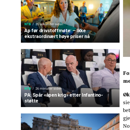
NTB
35 sekunder siden
Ap før drivstoffmøte: – Ikke
ekstraordinært høye priser nå
Fo
me
NTB
26 minutter siden
Øk
PA: Spår «åpen krig» etter Infantino-
støtte
sie
bet
gje
No