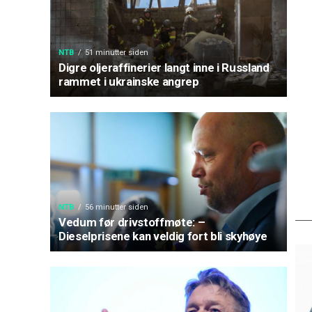
NTB
51 minutter siden
Digre oljeraffinerier langt inne i Russland
rammet i ukrainske angrep
NTB
56 minutter siden
Vedum før drivstoffmøte: –
Dieselprisene kan veldig fort bli skyhøye