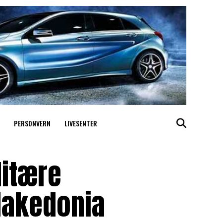
PERSONVERN
LIVESENTER
litære
Makedonia