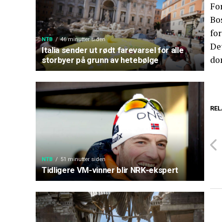
Fo
Bo
for
NTB
46 minutter siden
De
Italia sender ut rødt farevarsel for alle
do
storbyer på grunn av hetebølge
REL
NTB
51 minutter siden
Tidligere VM-vinner blir NRK-ekspert