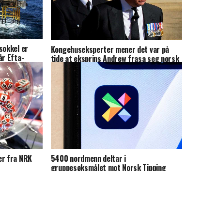
sokkel er
Kongehuseksperter mener det var på
år Efta-
tide at eksprins Andrew frasa seg norsk
orden
er fra NRK
5400 nordmenn deltar i
gruppesøksmålet mot Norsk Tipping