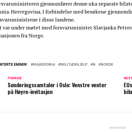
rsvarsministeren gjennomfører denne uka separate bilate
snia-Hercegovina. I forbindelse med besøkene gjennomfø
svarsministrene i disse landene.
t var under møtet med forsvarsminister Slavjanka Petr
nasjonen fra Norge.
ATERTE EMNER:
MAKEDONIA
MILITÆRHJELP
N
NORSK
FORRIGE
NES
Sonderingssamtaler i Oslo: Venstre venter
EUs
på Høyre-invitasjon
bil
ANNONSE