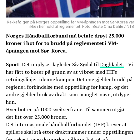
Rekkefølgen på Norges oppstilling før VM-åpningen mot Sør-Korea var
ikke i henhold til reglementet. Foto: Beate Oma Dahle / NTB
Norges Håndballforbund må betale drøyt 25.000
kroner i bot for to brudd på reglementet i VM-
åpningen mot Sør-Korea.
Sport
: Det opplyser lagleder Siv Sødal til
Dagbladet.
– Vi
har fått to bøter på grunn av at vi brøt med IHFs
retningslinjer i denne kampen. Det ene gjelder brudd på
reglene i forbindelse med oppstilling før kamp, og det
andre gjelder bruk av drakt som manglet navn, utdyper
hun.
Hver bot er på 1000 sveitserfranc. Til sammen utgjør
det litt over 25.000 kroner.
Det internasjonale håndballforbundet (IHF) krever at
spillere skal stå etter draktnummer under oppstillingen
før avkast, men de norske spillerne byttet på