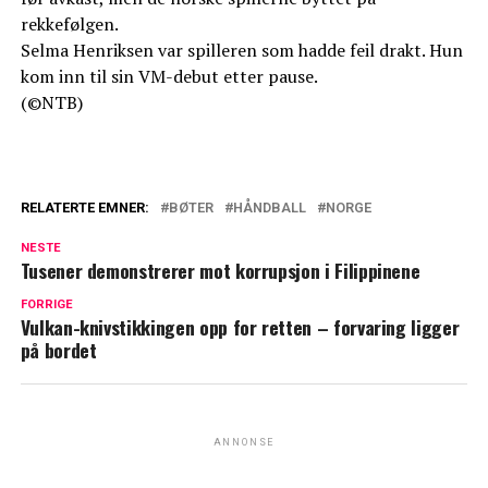
rekkefølgen.
Selma Henriksen var spilleren som hadde feil drakt. Hun
kom inn til sin VM-debut etter pause.
(©NTB)
RELATERTE EMNER:
BØTER
HÅNDBALL
NORGE
NESTE
Tusener demonstrerer mot korrupsjon i Filippinene
FORRIGE
Vulkan-knivstikkingen opp for retten – forvaring ligger
på bordet
ANNONSE