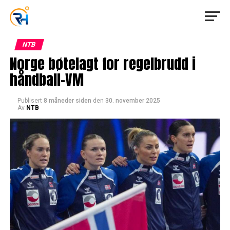
NTB
Norge bøtelagt for regelbrudd i
håndball-VM
Publisert
8 måneder siden
den
30. november 2025
Av
NTB