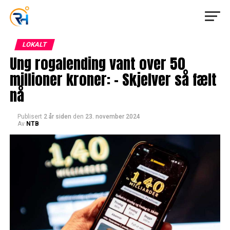
LOKALT
Ung rogalending vant over 50
millioner kroner: – Skjelver så fælt
nå
Publisert
2 år siden
den
23. november 2024
Av
NTB