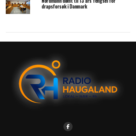
Nordmann dømt til 13 års fengsel for
drapsforsøk i Danmark