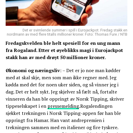
Det er svimlende summer i spill i Eurojackpot. Fredag stakk en
nordmann av med flere titalls millioner kroner. Foto: Thomas Fure / NTB
Fredagskvelden ble helt spesiell for en ung mann
fra Rogaland. Etter et øyeblikks magi i Eurojackpot
stakk han av med drøyt 50 millioner kroner.
Økonomi og næringsliv
: – Det er jo noe man kødder
med at skal skje, men som man ikke regner med. Jeg
kødda med det for noen uker siden, og så vinner jeg i
dag. Det er helt sykt. Jeg skjelver så fælt nå, fortalte
vinneren da han ble oppringt av Norsk Tipping, skriver
tippeselskapet i en
pressemelding
.Rogalendingen
sjekket trekningen i Norsk Tipping-appen før han ble
oppringt fra Hamar. Han vant andrepremien i
trekningen sammen med en italiener og fire tyskere.