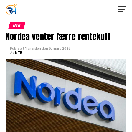
NTB
Nordea venter færre rentekutt
Publisert
1 år siden
den
5. mars 2025
Av
NTB