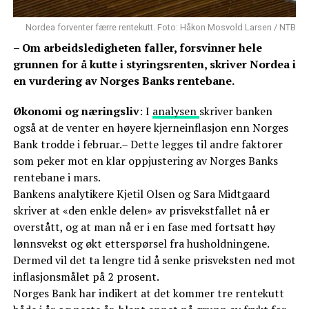
Nordea forventer færre rentekutt. Foto: Håkon Mosvold Larsen / NTB
– Om arbeidsledigheten faller, forsvinner hele
grunnen for å kutte i styringsrenten, skriver Nordea i
en vurdering av Norges Banks rentebane.
Økonomi og næringsliv
: I
analysen
skriver banken
også at de venter en høyere kjerneinflasjon enn Norges
Bank trodde i februar.– Dette legges til andre faktorer
som peker mot en klar oppjustering av Norges Banks
rentebane i mars.
Bankens analytikere Kjetil Olsen og Sara Midtgaard
skriver at «den enkle delen» av prisvekstfallet nå er
overstått, og at man nå er i en fase med fortsatt høy
lønnsvekst og økt etterspørsel fra husholdningene.
Dermed vil det ta lengre tid å senke prisveksten ned mot
inflasjonsmålet på 2 prosent.
Norges Bank har indikert at det kommer tre rentekutt