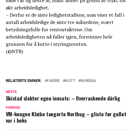
både i år og neste år, blant annet på grunn av frykt for
økt arbeidsledighet.
– Derfor er de siste ledighetstallene, som viser et fall i
antall arbeidsledige de siste tre månedene, svært
betydningsfulle for renteutsiktene. Om
arbeidsledigheten nå faller igjen, forsvinner hele
grunnen for å kutte i styringsrenten.
(©NTB)
RELATERTE EMNER:
FÆRRE
KUTT
NORDEA
NESTE
Skistad slakter egen innsats: – Overraskende dårlig
FORRIGE
VM-kongen Klæbo tangerte Northug – gliste før gullet
var i boks