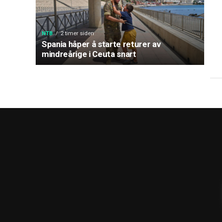
NTB
2 timer siden
Spania håper å starte returer av
mindreårige i Ceuta snart