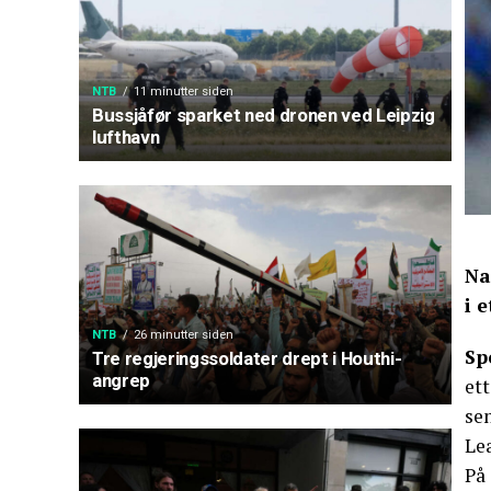
NTB
11 minutter siden
Bussjåfør sparket ned dronen ved Leipzig
lufthavn
Na
i 
NTB
26 minutter siden
Sp
Tre regjeringssoldater drept i Houthi-
angrep
ett
se
Le
På 