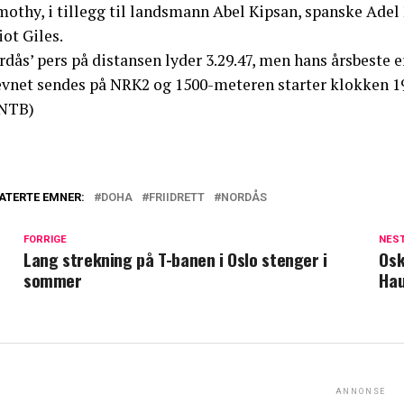
mothy, i tillegg til landsmann Abel Kipsan, spanske Adel
iot Giles.
dås’ pers på distansen lyder 3.29.47, men hans årsbeste er
evnet sendes på NRK2 og 1500-meteren starter klokken 19
NTB)
ATERTE EMNER:
DOHA
FRIIDRETT
NORDÅS
FORRIGE
NES
Lang strekning på T-banen i Oslo stenger i
Osk
sommer
Hau
ANNONSE