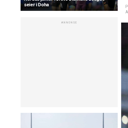
seier i Doha
P
A
ANNONSE