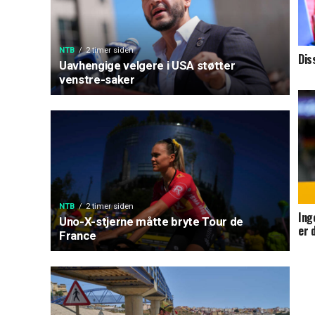
NTB
2 timer siden
Dis
Uavhengige velgere i USA støtter
venstre-saker
NTB
2 timer siden
Ing
Uno-X-stjerne måtte bryte Tour de
er 
France