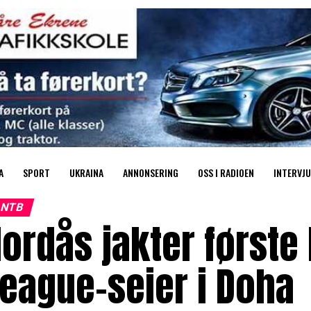
A
SPORT
UKRAINA
ANNONSERING
OSS I RADIOEN
INTERVJU
NTB
ordås jakter først
eague-seier i Doha