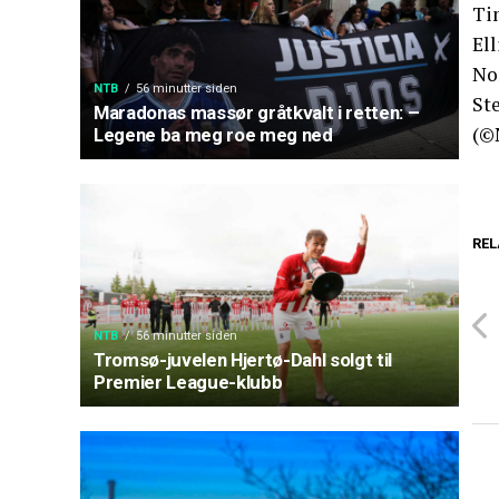
Ti
Ell
Nor
NTB
56 minutter siden
St
Maradonas massør gråtkvalt i retten: –
(©
Legene ba meg roe meg ned
REL
NTB
56 minutter siden
Tromsø-juvelen Hjertø-Dahl solgt til
Premier League-klubb