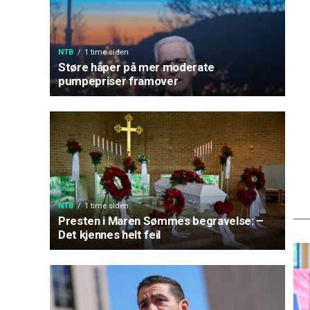
NTB
1 time siden
Støre håper på mer moderate
pumpepriser framover
NTB
1 time siden
Presten i Maren Sømmes begravelse: –
Det kjennes helt feil