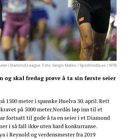
te seier i Diamond League. Foto: Sergio Mateo / Sportmedia.es / NTB
 og skal fredag prøve å ta sin første seier
å 1500 meter i spanske Huelva 30. april. Rett
kravet på 5000 meter.Nordås løp inn til et
 fortsatt til gode å ta en seier i et Diamond
r i så fall ikke uten hard konkurranse.
enya i Reynold og verdensmester fra 2019