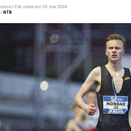
ublisert
2 år siden
den
10. mai 2024
v
NTB