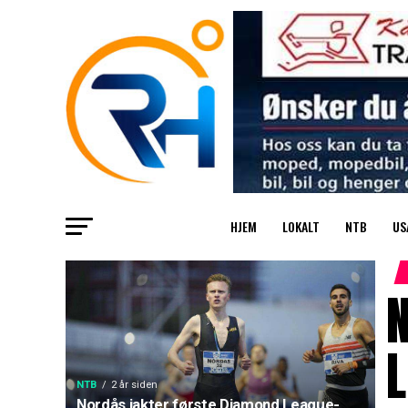
HJEM
LOKALT
NTB
US
N
L
NTB
2 år siden
Nordås jakter første Diamond League-