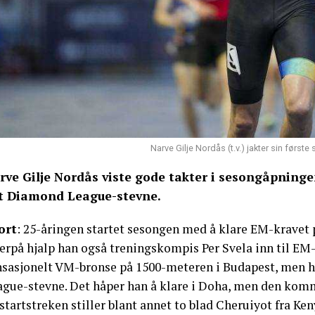
Narve Gilje Nordås (t.v.) jakter sin førs
rve Gilje Nordås viste gode takter i sesongåpningen
et Diamond League-stevne.
ort
: 25-åringen startet sesongen med å klare EM-kravet p
erpå hjalp han også treningskompis Per Svela inn til EM-
nsasjonelt VM-bronse på 1500-meteren i Budapest, men har
ague-stevne. Det håper han å klare i Doha, men den komme
startstreken stiller blant annet to blad Cheruiyot fra K