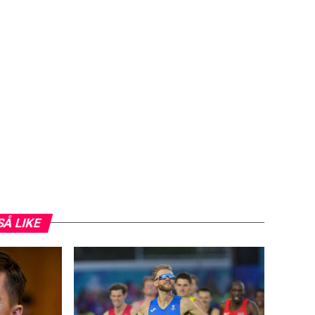
SÅ LIKE