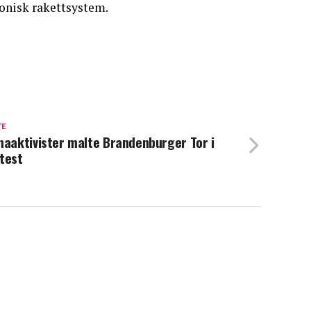
sonisk rakettsystem.
TE
maaktivister malte Brandenburger Tor i
test