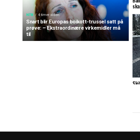
Ban
ska
NTB
4 timer siden
Snart blir Europas boikott-trussel satt på
prøve: – Ekstraordinære virkemidler må
til
Ski
van