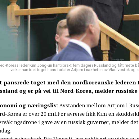
rd-Koreas leder Kim Jong-un har tilbrakt fem dager i Russland og fått møte bå
vinker han idet toget hans forlater Artjom i nærheten av Vladivostok og
t pansrede toget med den nordkoreanske lederen K
ssland og er på vei til Nord-Korea, melder russiske
onomi og næringsliv
: Avstanden mellom Artjom i Russl
rd-Korea er over 20 mil.Før avreise fikk Kim en skuddsik
ervåkingsdrone i gave av en russisk guvernør, melder det
ndag.
annet nyhetsbyrå, Ria Novosti, har publisert en video av 