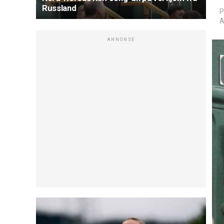
Russland
P
A
ANNONSE