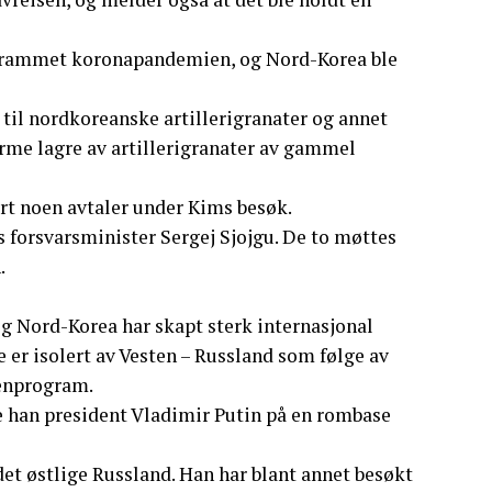
te rammet koronapandemien, og Nord-Korea ble
 til nordkoreanske artillerigranater og annet
norme lagre av artillerigranater av gammel
ert noen avtaler under Kims besøk.
 forsvarsminister Sergej Sjojgu. De to møttes
.
g Nord-Korea har skapt sterk internasjonal
er isolert av Vesten – Russland som følge av
penprogram.
 han president Vladimir Putin på en rombase
 det østlige Russland. Han har blant annet besøkt