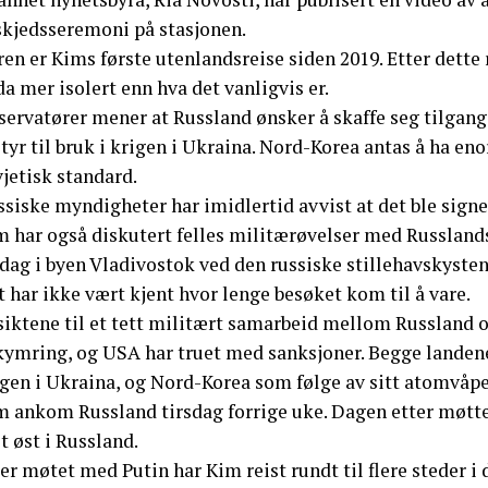
skjedsseremoni på stasjonen.
ren er Kims første utenlandsreise siden 2019. Etter det
a mer isolert enn hva det vanligvis er.
servatører mener at Russland ønsker å skaffe seg tilgang
tyr til bruk i krigen i Ukraina. Nord-Korea antas å ha e
jetisk standard.
ssiske myndigheter har imidlertid avvist at det ble sign
m har også diskutert felles militærøvelser med Russlands
dag i byen Vladivostok ved den russiske stillehavskysten
 har ikke vært kjent hvor lenge besøket kom til å vare.
siktene til et tett militært samarbeid mellom Russland o
kymring, og USA har truet med sanksjoner. Begge landene 
igen i Ukraina, og Nord-Korea som følge av sitt atomvå
m ankom Russland tirsdag forrige uke. Dagen etter møtte
t øst i Russland.
er møtet med Putin har Kim reist rundt til flere steder i