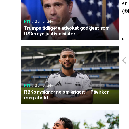
en 
(©
NTB
2 timer siden
Trumps tidligere advokat godkjent som
USAs nye justisminister
REL
NTB
2 timer siden
RBKs nysignering om krigen: – Påvirker
meg sterkt