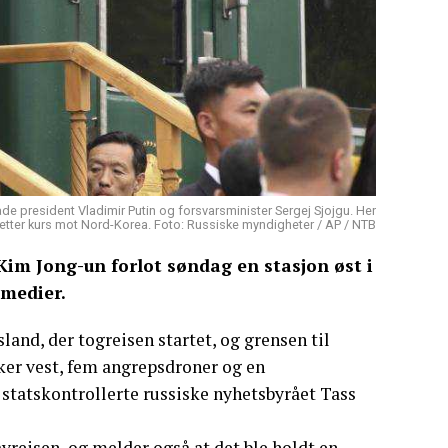
de president Vladimir Putin og forsvarsminister Sergej Sjojgu. Her
 setter kurs mot Nord-Korea. Foto: Russiske myndigheter / AP / NTB
im Jong-un forlot søndag en stasjon øst i
 medier.
and, der togreisen startet, og grensen til
ker vest, fem angrepsdroner og en
 statskontrollerte russiske nyhetsbyrået Tass
avreisen, og melder også at det ble holdt en