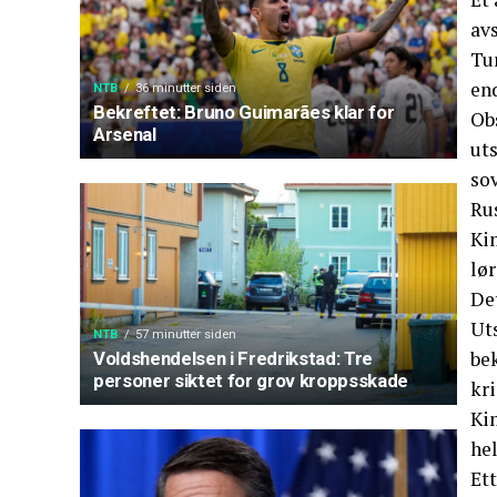
av
Tu
end
NTB
36 minutter siden
Bekreftet: Bruno Guimarães klar for
Ob
Arsenal
uts
sov
Ru
Ki
lør
Det
Ut
NTB
57 minutter siden
be
Voldshendelsen i Fredrikstad: Tre
personer siktet for grov kroppsskade
kr
Ki
hel
Ett