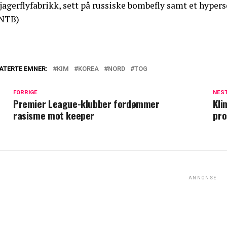
jagerflyfabrikk, sett på russiske bombefly samt et hyper
NTB)
ATERTE EMNER:
KIM
KOREA
NORD
TOG
FORRIGE
NES
Premier League-klubber fordømmer
Kli
rasisme mot keeper
pro
ANNONSE