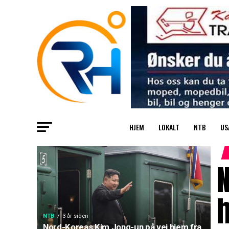
HJEM
LOKALT
NTB
US
h
NTB
3 år siden
Nord-Koreas Kim Jong-un på vei hjem fra