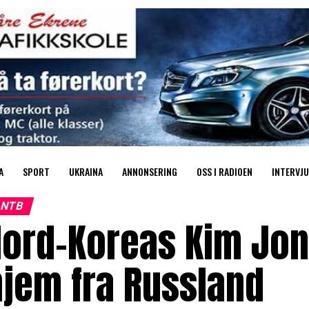
A
SPORT
UKRAINA
ANNONSERING
OSS I RADIOEN
INTERVJU
NTB
Nord-Koreas Kim Jon
jem fra Russland