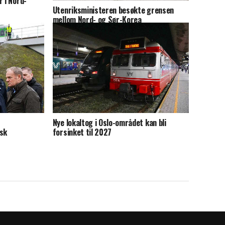
r i Nord-
Utenriksministeren besøkte grensen
mellom Nord- og Sør-Korea
Nye lokaltog i Oslo-området kan bli
isk
forsinket til 2027