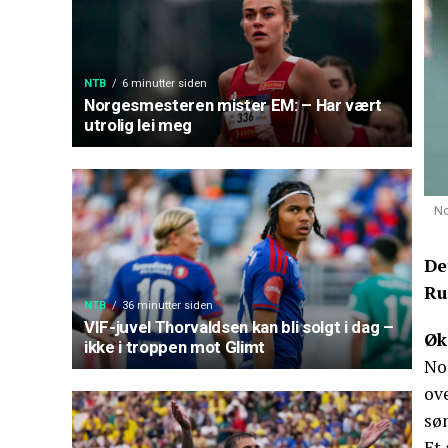
NTB
6 minutter siden
Norgesmesteren mister EM: – Har vært
utrolig lei meg
No
De
Ru
NTB
36 minutter siden
VIF-juvel Thorvaldsen kan bli solgt i dag –
Øk
ikke i troppen mot Glimt
No
ov
sø
Et 