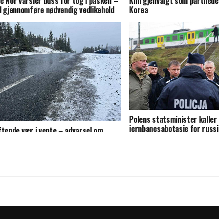
e Nor varsler buss for tog i påsken –
Kim gjenvalgt som partilede
l gjennomføre nødvendig vedlikehold
Korea
Polens statsminister kaller
jernbanesabotasje for russ
ftende vær i vente – advarsel om
«statsterrorisme»
skelige kjøreforhold