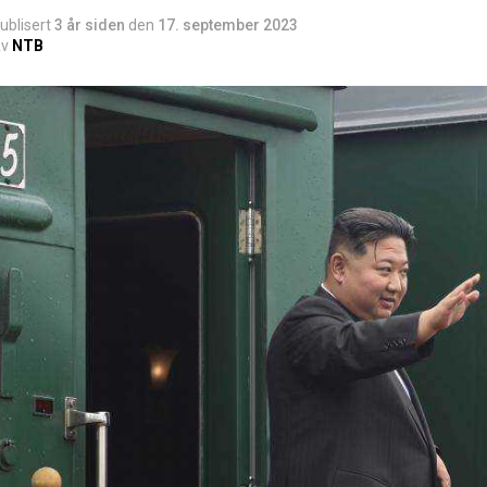
ublisert
3 år siden
den
17. september 2023
v
NTB