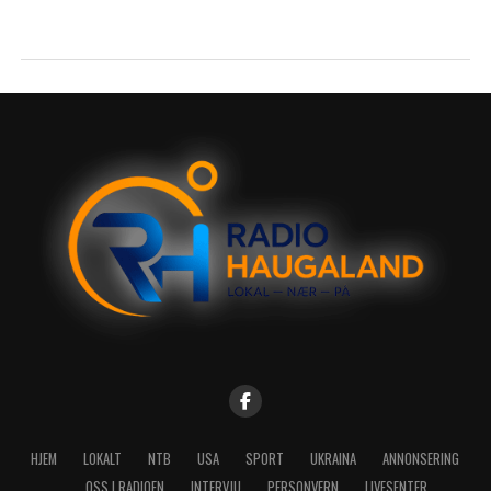
HJEM
LOKALT
NTB
USA
SPORT
UKRAINA
ANNONSERING
OSS I RADIOEN
INTERVJU
PERSONVERN
LIVESENTER