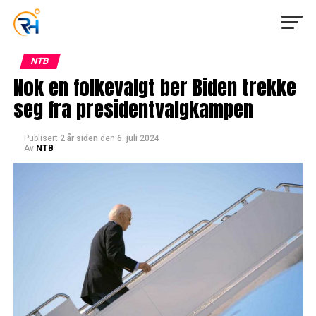
NTB
Nok en folkevalgt ber Biden trekke
seg fra presidentvalgkampen
Publisert
2 år siden
den
6. juli 2024
Av
NTB