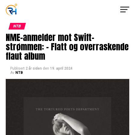
NTB
NME-anmelder mot Swift-
strømmen: – Flatt og overraskende
flaut album
Publisert
2 år siden
den
19. april 2024
Av
NTB