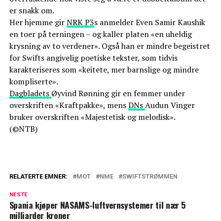
er snakk om.
Her hjemme gir
NRK P3
s anmelder Even Samir Kaushik
en toer på terningen – og kaller platen «en uheldig
krysning av to verdener». Også han er mindre begeistret
for Swifts angivelig poetiske tekster, som tidvis
karakteriseres som «keitete, mer barnslige og mindre
kompliserte».
Dagbladets
Øyvind Rønning gir en femmer under
overskriften «Kraftpakke», mens
DNs
Audun Vinger
bruker overskriften «Majestetisk og melodisk».
(©NTB)
RELATERTE EMNER:
MOT
NME
SWIFTSTRØMMEN
NESTE
Spania kjøper NASAMS-luftvernsystemer til nær 5
milliarder kroner