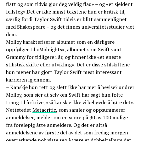
flatt og som tidvis gjør deg veldig flau» – og «et sjeldent
feilsteg».Det er ikke minst tekstene hun er kritisk til,
særlig fordi Taylor Swift tidvis er blitt sammenlignet
med Shakespeare – og det finnes universitetsstudier viet
dem.
Molloy karakteriserer albumet som en dårligere
oppfølger til «Midnights», albumet som Swift vant
Grammy for tidligere i år, og finner ikke «et eneste
stilistisk skifte eller utvikling». Det er disse stilskiftene
hun mener har gjort Taylor Swift mest interessant
karrieren igjennom.
– Kanskje hun rett og slett ikke har mer å bevise? undrer
Molloy, som sier at selv om Swift har sagt hun følte
trang til å skrive, «så kanskje ikke vi behøvde å høre det».
Nettstedet
Metacritic
, som samler og oppsummerer
anmeldelser, melder om en score på 90 av 100 mulige
fra foreløpig åtte anmeldere. Og det er altså
anmeldelsene av første del av det som fredag morgen
overraskende nok viste seg å være et dobbeltalbum det