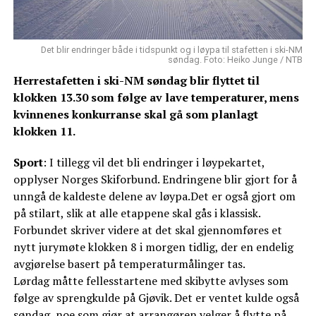
Det blir endringer både i tidspunkt og i løypa til stafetten i ski-NM
søndag. Foto: Heiko Junge / NTB
Herrestafetten i ski-NM søndag blir flyttet til
klokken 13.30 som følge av lave temperaturer, mens
kvinnenes konkurranse skal gå som planlagt
klokken 11.
Sport
: I tillegg vil det bli endringer i løypekartet,
opplyser Norges Skiforbund. Endringene blir gjort for å
unngå de kaldeste delene av løypa.Det er også gjort om
på stilart, slik at alle etappene skal gås i klassisk.
Forbundet skriver videre at det skal gjennomføres et
nytt jurymøte klokken 8 i morgen tidlig, der en endelig
avgjørelse basert på temperaturmålinger tas.
Lørdag måtte fellesstartene med skibytte avlyses som
følge av sprengkulde på Gjøvik. Det er ventet kulde også
søndag, noe som gjør at arrangøren velger å flytte på