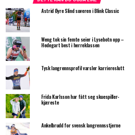
Astrid Øyre Slind suveren i Blink Classic
Weng tok sin femte seier i Lysebotn opp –
Hedegart best i herreklassen
Tysk langrennsprofil varsler karriereslutt
Frida Karlsson har fått seg skuespiller-
kjæreste
Ankelbrudd for svensk langrennsstjerne