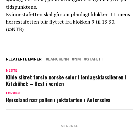
tidspunktene.
Kvinnestafetten skal gå som planlagt klokken 11, mens
herrestafetten blir flyttet fra klokken 9 til 13.30.
(©NTB)
RELATERTE EMNER:
LANGRENN
NM
STAFETT
NESTE
Kilde sikret første norske seier i lørdagsklassikeren i
Kitzbühel: – Best i verden
FORRIGE
Røiseland nær pallen i jaktstarten i Anterselva
ANNONSE