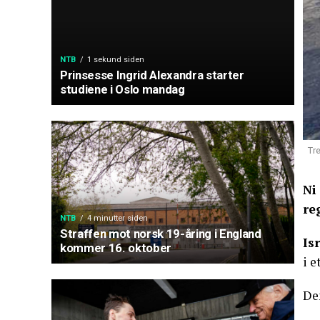
NTB
1 sekund siden
Prinsesse Ingrid Alexandra starter
studiene i Oslo mandag
Tre
Ni
re
NTB
4 minutter siden
Straffen mot norsk 19-åring i England
Is
kommer 16. oktober
i 
Den