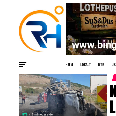
HJEM
LOKALT
NTB
US
N
NTB
2 måneder siden