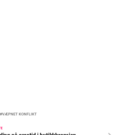
VÆPNET KONFLIKT
TE
ling på overtid i butikkbransjen –