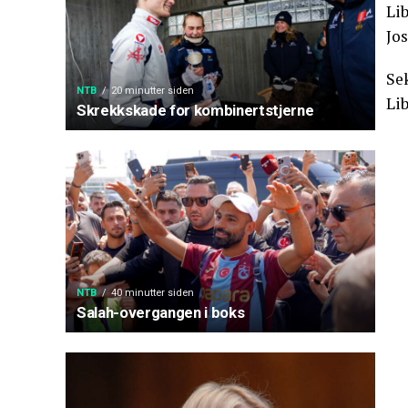
Li
Jo
Sek
NTB
20 minutter siden
Lib
Skrekkskade for kombinertstjerne
NTB
40 minutter siden
Salah-overgangen i boks