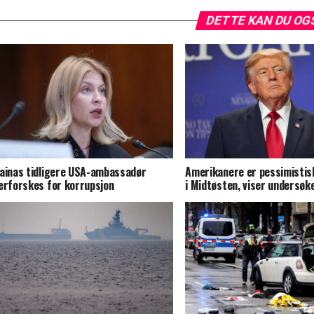
DETTE KAN DU OG
ainas tidligere USA-ambassadør
Amerikanere er pessimistis
erforskes for korrupsjon
i Midtøsten, viser undersøk