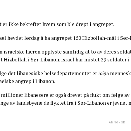
 er ikke bekreftet hvem som ble drept i angrepet.
ael hevdet lørdag å ha angrepet 150 Hizbollah-mål i Sør-
 israelske hæren opplyste samtidig at to av deres soldat
 Hizbollah i Sør-Libanon. Israel har mistet 29 soldater i
ølge det libanesiske helsedepartementet er 3593 menneske
aelske angrep i Libanon.
 millioner libanesere er også drevet på flukt om følge a
ge av landsbyene de flyktet fra i Sør-Libanon er jevnet m
ANNONSE