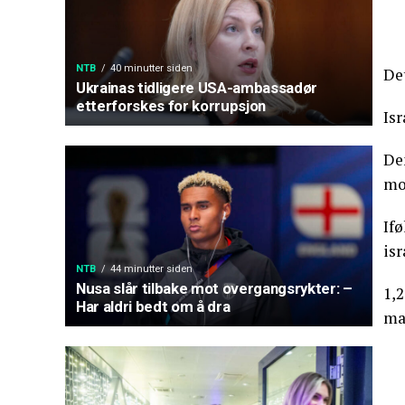
NTB
40 minutter siden
Det
Ukrainas tidligere USA-ambassadør
etterforskes for korrupsjon
Isr
Den
mot
If
isr
NTB
44 minutter siden
Nusa slår tilbake mot overgangsrykter: –
1,2
Har aldri bedt om å dra
man