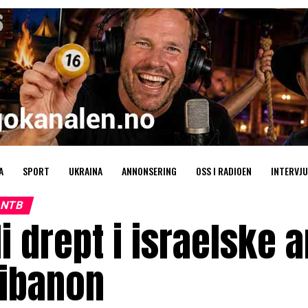
A
SPORT
UKRAINA
ANNONSERING
OSS I RADIOEN
INTERVJU
NTB
i drept i israelske
Libanon