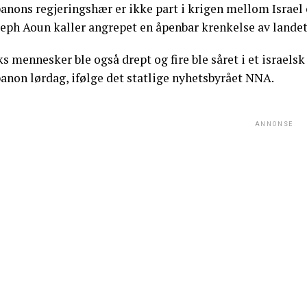
banons regjeringshær er ikke part i krigen mellom Israel
seph Aoun kaller angrepet en åpenbar krenkelse av landet
s mennesker ble også drept og fire ble såret i et israel
anon lørdag, ifølge det statlige nyhetsbyrået NNA.
ANNONSE