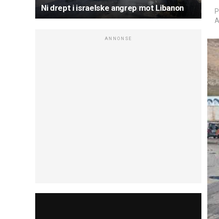
Ni drept i israelske angrep mot Libanon
P
A
ANNONSE