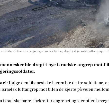
 soldater i Libanons regjeringshær ble lørdag drept i et israelsk luftangrep mo
 mennesker ble drept i nye israelske angrep mot Li
gjeringssoldater.
rael
: Ifølge den libanesiske hæren ble de tre soldatene, 
et israelsk luftangrep mot bilen de kjørte på veien mell
 israelske hæren bekrefter angrepet og sier bilen bevege