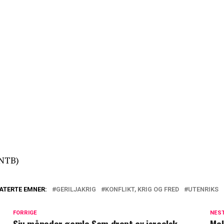
NTB)
ATERTE EMNER:
GERILJAKRIG
KONFLIKT, KRIG OG FRED
UTENRIKS
FORRIGE
NES
Sju måneder gamle Sam drept av israelsk
Mek