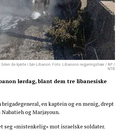
t bilen de kjørte i Sør-Libanon. Foto: Libanons regjeringshær / AP /
NTB
banon lørdag, blant dem tre libanesiske
en brigadegeneral, en kaptein og en menig, drept
om Nabatieh og Marjayoun.
t seg «mistenkelig» mot israelske soldater.