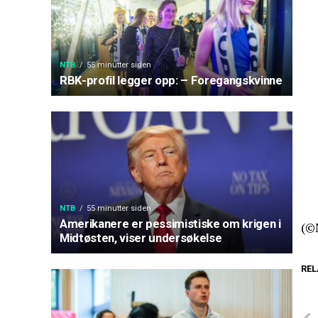
NTB
55 minutter siden
RBK-profil legger opp: – Foregangskvinne
NTB
55 minutter siden
Amerikanere er pessimistiske om krigen i
(©
Midtøsten, viser undersøkelse
REL