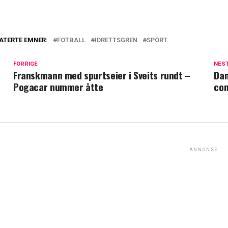
ATERTE EMNER:
FOTBALL
IDRETTSGREN
SPORT
FORRIGE
NES
Franskmann med spurtseier i Sveits rundt –
Dan
Pogacar nummer åtte
com
ANNONSE