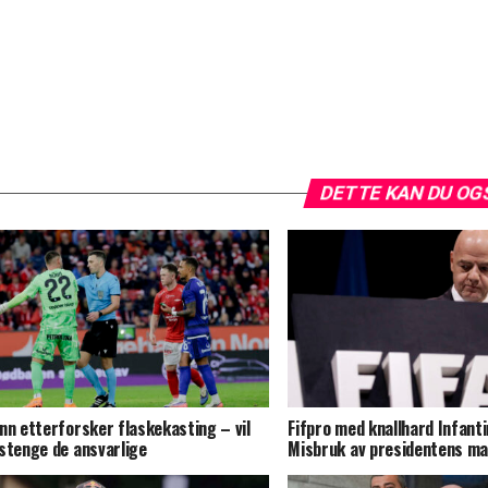
DETTE KAN DU OG
nn etterforsker flaskekasting – vil
Fifpro med knallhard Infanti
stenge de ansvarlige
Misbruk av presidentens m