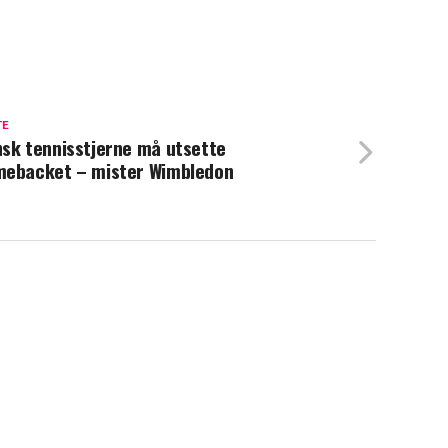
TE
sk tennisstjerne må utsette
ebacket – mister Wimbledon