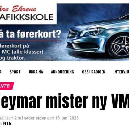
A
SPORT
UKRAINA
ANNONSERING
OSS I RADIOEN
INTERVJU
NTB
Neymar mister ny V
ublisert
2 måneder siden
den
18. juni 2026
v
NTB