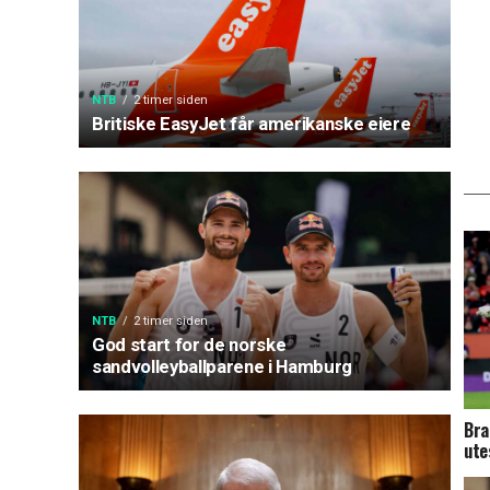
NTB
2 timer siden
Britiske EasyJet får amerikanske eiere
NTB
2 timer siden
God start for de norske
sandvolleyballparene i Hamburg
Bra
ute