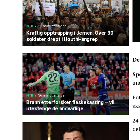
NTB
21 minutter siden
Kraftig opptrapping i Jemen: Over 30
soldater drept i Houthi-angrep
De
Sp
un
NTB
36 minutter siden
Fot
Brann etterforsker flaskekasting – vil
ska
utestenge de ansvarlige
24-
de