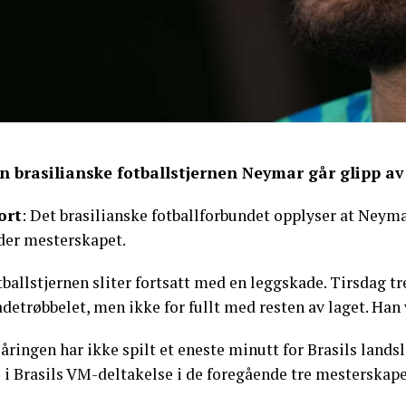
n brasilianske fotballstjernen Neymar går glipp a
ort
: Det brasilianske fotballforbundet opplyser at Neymar 
der mesterskapet.
ballstjernen sliter fortsatt med en leggskade. Tirsdag t
detrøbbelet, men ikke for fullt med resten av laget. Han
åringen har ikke spilt et eneste minutt for Brasils landsl
l i Brasils VM-deltakelse i de foregående tre mesterskap