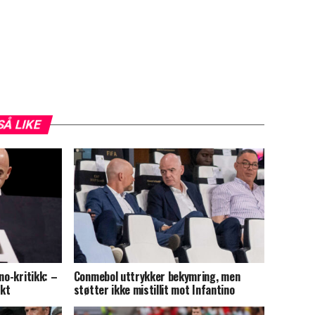
SÅ LIKE
no-kritikk: –
Conmebol uttrykker bekymring, men
akt
støtter ikke mistillit mot Infantino