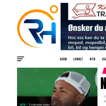
HJEM
LOKALT
NTB
US
P
A
NTB
2 måneder siden