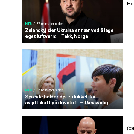
Ha
NTB
37 minutter siden
Zelenskyj sier Ukraina er nær ved å lage
eget luftvern: – Takk, Norge
NTB
57 minutter siden
Søreide holder døren lukket for
avgiftskutt på drivstoff: – Uansvarlig
(©