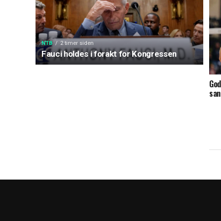
NTB
2 timer siden
Fauci holdes i forakt for Kongressen
God
san