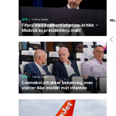
NTB
1 time siden
REL
Fifpro med knallhard Infantino-kritikk: –
Misbruk av presidentens makt
NTB
1 time siden
Conmebol uttrykker bekymring, men
støtter ikke mistillit mot Infantino