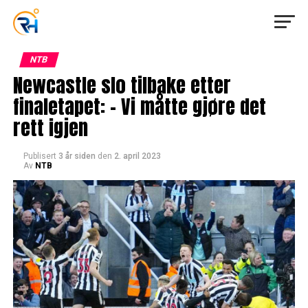
NTB
Newcastle slo tilbake etter
finaletapet: – Vi måtte gjøre det
rett igjen
Publisert
3 år siden
den
2. april 2023
Av
NTB