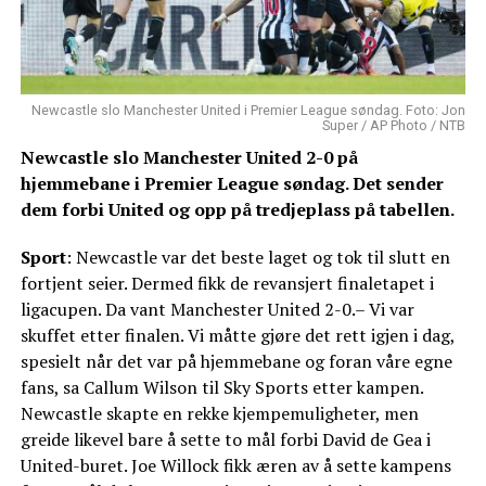
Newcastle slo Manchester United i Premier League søndag. Foto: Jon
Super / AP Photo / NTB
Newcastle slo Manchester United 2-0 på
hjemmebane i Premier League søndag. Det sender
dem forbi United og opp på tredjeplass på tabellen.
Sport
: Newcastle var det beste laget og tok til slutt en
fortjent seier. Dermed fikk de revansjert finaletapet i
ligacupen. Da vant Manchester United 2-0.– Vi var
skuffet etter finalen. Vi måtte gjøre det rett igjen i dag,
spesielt når det var på hjemmebane og foran våre egne
fans, sa Callum Wilson til Sky Sports etter kampen.
Newcastle skapte en rekke kjempemuligheter, men
greide likevel bare å sette to mål forbi David de Gea i
United-buret. Joe Willock fikk æren av å sette kampens