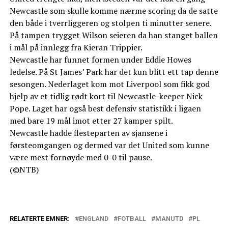
Newcastle som skulle komme nærme scoring da de satte
den både i tverrliggeren og stolpen ti minutter senere.
På tampen trygget Wilson seieren da han stanget ballen
i mål på innlegg fra Kieran Trippier.
Newcastle har funnet formen under Eddie Howes
ledelse. På St James’ Park har det kun blitt ett tap denne
sesongen. Nederlaget kom mot Liverpool som fikk god
hjelp av et tidlig rødt kort til Newcastle-keeper Nick
Pope. Laget har også best defensiv statistikk i ligaen
med bare 19 mål imot etter 27 kamper spilt.
Newcastle hadde flesteparten av sjansene i
førsteomgangen og dermed var det United som kunne
være mest fornøyde med 0-0 til pause.
(©NTB)
RELATERTE EMNER:
ENGLAND
FOTBALL
MANUTD
PL