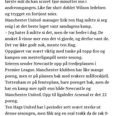
første mål da han scoret tjue minutter inn i
andreomgangen. Like før slutt doblet Wilson ledelsen
og trygget en fortjent seier.
Manchester United-manager Erik ten Hag måtte si seg
enig i at det beste laget vant søndagens kamp.
– Jeg hater å måtte si det, men de var bedre i dag. De
ønsket å vinne mer enn det vi gjorde, og derfor vant de.
Det var ikke godt nok, mente ten Hag.
Oppgjøret var svært viktig med tanke på topp fire og
kampen om mesterligaspill neste sesong.
Seieren sender Newcastle opp på tredjeplassen i
Premier League. Manchester-klubben har like mange
poeng, men er på plassen bak med svakere målforskjell.
Tottenham er på femteplass, bare poenget bak, men de
har en kamp mer spilt enn både Newcastle og
Manchester United. Opp til ligaleder Arsenal er det 22
poeng.
Ten Hags United har i perioder sett svært sterke ut
denne sesongen, men fikk seg en real trøkk da de røk 0-