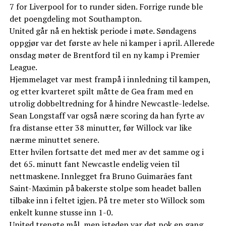
7 for Liverpool for to runder siden. Forrige runde ble
det poengdeling mot Southampton.
United går nå en hektisk periode i møte. Søndagens
oppgjør var det første av hele ni kamper i april. Allerede
onsdag møter de Brentford til en ny kamp i Premier
League.
Hjemmelaget var mest frampå i innledning til kampen,
og etter kvarteret spilt måtte de Gea fram med en
utrolig dobbeltredning for å hindre Newcastle-ledelse.
Sean Longstaff var også nære scoring da han fyrte av
fra distanse etter 38 minutter, før Willock var like
nærme minuttet senere.
Etter hvilen fortsatte det med mer av det samme og i
det 65. minutt fant Newcastle endelig veien til
nettmaskene. Innlegget fra Bruno Guimarães fant
Saint-Maximin på bakerste stolpe som headet ballen
tilbake inn i feltet igjen. På tre meter sto Willock som
enkelt kunne stusse inn 1-0.
United trengte mål, men isteden var det nok en gang