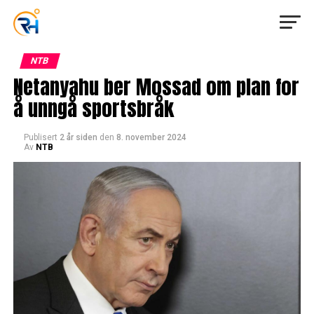
NTB
Netanyahu ber Mossad om plan for
å unngå sportsbråk
Publisert
2 år siden
den
8. november 2024
Av
NTB