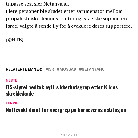
tilpasse seg, sier Netanyahu.
Flere personer ble skadet etter sammenstøt mellom
propalestinske demonstranter og israelske supportere.
Israel valgte å sende fly for å evakuere deres supportere.
(©NTB)
RELATERTE EMNER:
ISR
MOSSAD
NETANYAHU
NESTE
FIS-styret vedtok nytt sikkerhetsgrep etter Kildes
skrekkskade
FORRIGE
Nattevakt dømt for overgrep på barnevernsinstitusjon
ANNONSE