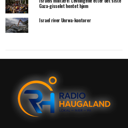
Israels militære: Levningene etter det siste
Gaza-gisselet hentet hjem
Israel river Unrwa-kontorer