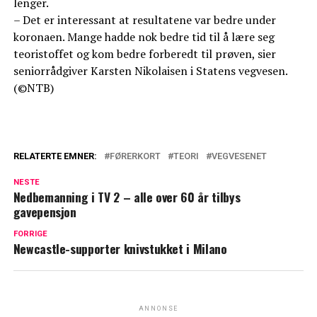
lenger.
– Det er interessant at resultatene var bedre under
koronaen. Mange hadde nok bedre tid til å lære seg
teoristoffet og kom bedre forberedt til prøven, sier
seniorrådgiver Karsten Nikolaisen i Statens vegvesen.
(©NTB)
RELATERTE EMNER:
FØRERKORT
TEORI
VEGVESENET
NESTE
Nedbemanning i TV 2 – alle over 60 år tilbys
gavepensjon
FORRIGE
Newcastle-supporter knivstukket i Milano
ANNONSE