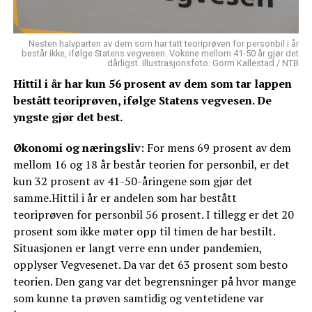
Nesten halvparten av dem som har tatt teoriprøven for personbil i år
består ikke, ifølge Statens vegvesen. Voksne mellom 41-50 år gjør det
dårligst. Illustrasjonsfoto: Gorm Kallestad / NTB
Hittil i år har kun 56 prosent av dem som tar lappen
bestått teoriprøven, ifølge Statens vegvesen. De
yngste gjør det best.
Økonomi og næringsliv
: For mens 69 prosent av dem
mellom 16 og 18 år består teorien for personbil, er det
kun 32 prosent av 41-50-åringene som gjør det
samme.Hittil i år er andelen som har bestått
teoriprøven for personbil 56 prosent. I tillegg er det 20
prosent som ikke møter opp til timen de har bestilt.
Situasjonen er langt verre enn under pandemien,
opplyser Vegvesenet. Da var det 63 prosent som besto
teorien. Den gang var det begrensninger på hvor mange
som kunne ta prøven samtidig og ventetidene var