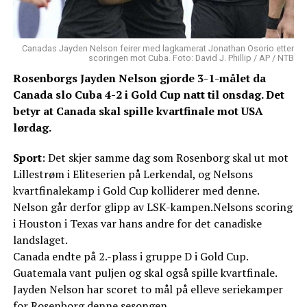
Canadas Jayden Nelson feirer med lagkamerat Jonathan Osorio etter
scoringen mot Cuba. Foto: David J. Phillip / AP / NTB
Rosenborgs Jayden Nelson gjorde 3-1-målet da
Canada slo Cuba 4-2 i Gold Cup natt til onsdag. Det
betyr at Canada skal spille kvartfinale mot USA
lørdag.
Sport
: Det skjer samme dag som Rosenborg skal ut mot
Lillestrøm i Eliteserien på Lerkendal, og Nelsons
kvartfinalekamp i Gold Cup kolliderer med denne.
Nelson går derfor glipp av LSK-kampen.Nelsons scoring
i Houston i Texas var hans andre for det canadiske
landslaget.
Canada endte på 2.-plass i gruppe D i Gold Cup.
Guatemala vant puljen og skal også spille kvartfinale.
Jayden Nelson har scoret to mål på elleve seriekamper
for Rosenborg denne sesongen.