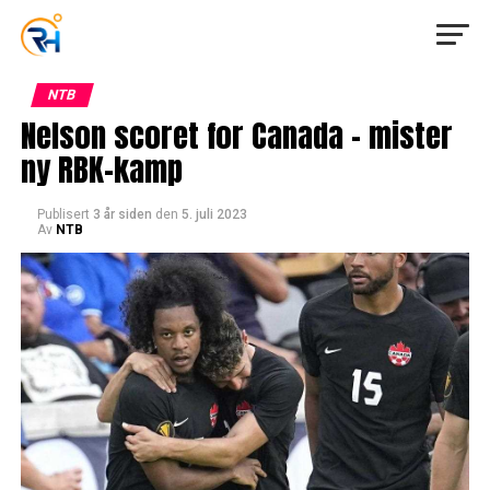
NTB
Nelson scoret for Canada – mister
ny RBK-kamp
Publisert
3 år siden
den
5. juli 2023
Av
NTB