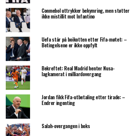
Conmebol uttrykker bekymring, men støtter
ikke mistillit mot Infantino
Uefa står på boikotten etter Fifa-møtet: –
Betingelsene er ikke oppfylt
Bekreftet: Real Madrid henter Nusa-
lagkamerat i milliardovergang
Jordan fikk Fifa-utbetaling etter tirade: –
Endrer ingenting
Salah-overgangen i boks