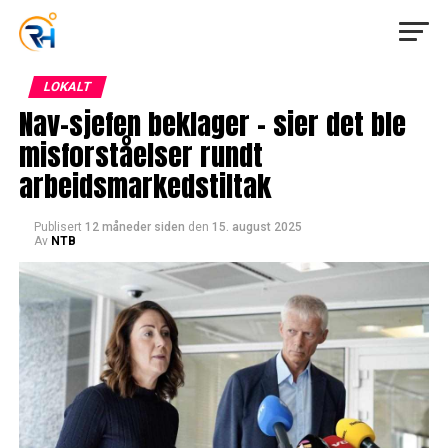
LOKALT
Nav-sjefen beklager – sier det ble
misforståelser rundt
arbeidsmarkedstiltak
Publisert
12 måneder siden
den
15. august 2025
Av
NTB