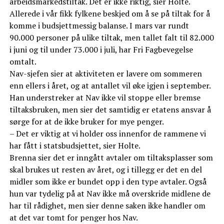
arbeidsmarkedstiltak. Det er ikke riktig, sier Holte.
Allerede i vår fikk fylkene beskjed om å se på tiltak for å
komme i budsjettmessig balanse. I mars var rundt
90.000 personer på ulike tiltak, men tallet falt til 82.000
i juni og til under 73.000 i juli, har Fri Fagbevegelse
omtalt.
Nav-sjefen sier at aktiviteten er lavere om sommeren
enn ellers i året, og at antallet vil øke igjen i september.
Han understreker at Nav ikke vil stoppe eller bremse
tiltaksbruken, men sier det samtidig er etatens ansvar å
sørge for at de ikke bruker for mye penger.
– Det er viktig at vi holder oss innenfor de rammene vi
har fått i statsbudsjettet, sier Holte.
Brenna sier det er inngått avtaler om tiltaksplasser som
skal brukes ut resten av året, og i tillegg er det en del
midler som ikke er bundet opp i den type avtaler. Også
hun var tydelig på at Nav ikke må overskride midlene de
har til rådighet, men sier denne saken ikke handler om
at det var tomt for penger hos Nav.