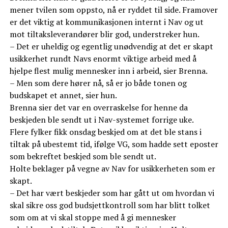
mener tvilen som oppsto, nå er ryddet til side. Framover
er det viktig at kommunikasjonen internt i Nav og ut
mot tiltaksleverandører blir god, understreker hun.
– Det er uheldig og egentlig unødvendig at det er skapt
usikkerhet rundt Navs enormt viktige arbeid med å
hjelpe flest mulig mennesker inn i arbeid, sier Brenna.
– Men som dere hører nå, så er jo både tonen og
budskapet et annet, sier hun.
Brenna sier det var en overraskelse for henne da
beskjeden ble sendt ut i Nav-systemet forrige uke.
Flere fylker fikk onsdag beskjed om at det ble stans i
tiltak på ubestemt tid, ifølge VG, som hadde sett eposter
som bekreftet beskjed som ble sendt ut.
Holte beklager på vegne av Nav for usikkerheten som er
skapt.
– Det har vært beskjeder som har gått ut om hvordan vi
skal sikre oss god budsjettkontroll som har blitt tolket
som om at vi skal stoppe med å gi mennesker