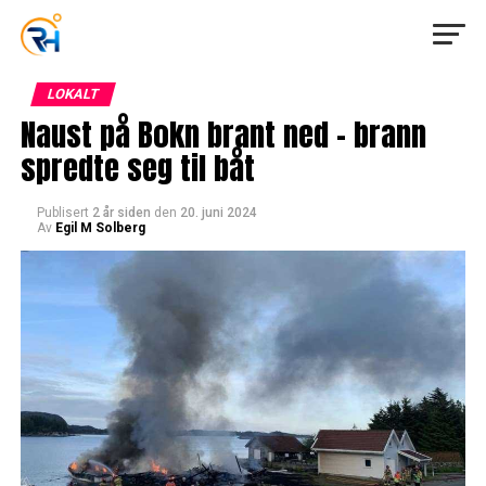
LOKALT
Naust på Bokn brant ned – brann
spredte seg til båt
Publisert
2 år siden
den
20. juni 2024
Av
Egil M Solberg