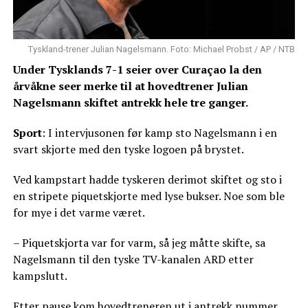
Tyskland-trener Julian Nagelsmann. Foto: Michael Probst / AP / NTB
Under Tysklands 7-1 seier over Curaçao la den
årvåkne seer merke til at hovedtrener Julian
Nagelsmann skiftet antrekk hele tre ganger.
Sport
: I intervjusonen før kamp sto Nagelsmann i en
svart skjorte med den tyske logoen på brystet.
Ved kampstart hadde tyskeren derimot skiftet og sto i
en stripete piquetskjorte med lyse bukser. Noe som ble
for mye i det varme været.
– Piquetskjorta var for varm, så jeg måtte skifte, sa
Nagelsmann til den tyske TV-kanalen ARD etter
kampslutt.
Etter pause kom hovedtreneren ut i antrekk nummer