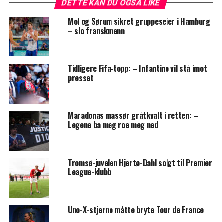
DETTE KAN DU OGSÅ LIKE
Mol og Sørum sikret gruppeseier i Hamburg
– slo franskmenn
Tidligere Fifa-topp: – Infantino vil stå imot
presset
Maradonas massør gråtkvalt i retten: –
Legene ba meg roe meg ned
Tromsø-juvelen Hjertø-Dahl solgt til Premier
League-klubb
Uno-X-stjerne måtte bryte Tour de France