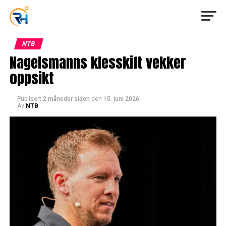
NTB
Nagelsmanns klesskift vekker
oppsikt
Publisert
2 måneder siden
den
15. juni 2026
Av
NTB