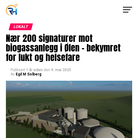
LOKALT
Nær 200 signaturer mot
biogassanlegg i Ølen – bekymret
for lukt og helsefare
Publisert
1 år siden
den
9. mai 2025
Av
Egil M Solberg