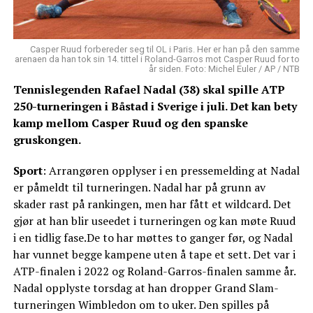
Casper Ruud forbereder seg til OL i Paris. Her er han på den samme
arenaen da han tok sin 14. tittel i Roland-Garros mot Casper Ruud for to
år siden. Foto: Michel Euler / AP / NTB
Tennislegenden Rafael Nadal (38) skal spille ATP
250-turneringen i Båstad i Sverige i juli. Det kan bety
kamp mellom Casper Ruud og den spanske
gruskongen.
Sport
: Arrangøren opplyser i en pressemelding at Nadal
er påmeldt til turneringen. Nadal har på grunn av
skader rast på rankingen, men har fått et wildcard. Det
gjør at han blir useedet i turneringen og kan møte Ruud
i en tidlig fase.De to har møttes to ganger før, og Nadal
har vunnet begge kampene uten å tape et sett. Det var i
ATP-finalen i 2022 og Roland-Garros-finalen samme år.
Nadal opplyste torsdag at han dropper Grand Slam-
turneringen Wimbledon om to uker. Den spilles på