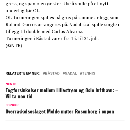
gress, og spanjolen ønsker ikke å spille på et nytt
underlag før OL.
OL-turneringen spilles på grus på samme anlegg som
Roland-Garros arrangeres på. Nadal skal spille single i
tillegg til double med Carlos Alcaraz.
Turneringen i Båstad varer fra 15. til 21. juli.
(©NTB)
RELATERTE EMNER:
BÅSTAD
NADAL
TENNIS
NESTE
Togforsinkelser mellom Lillestrøm og Oslo lufthavn: –
Vil ta noe tid
FORRIGE
Overraskelseslaget Molde møter Rosenborg i cupen