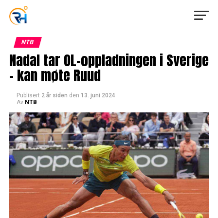
NTB
Nadal tar OL-oppladningen i Sverige
– kan møte Ruud
Publisert
2 år siden
den
13. juni 2024
Av
NTB