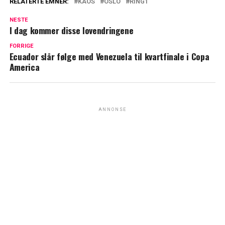
RELATERTE EMNER:
KAOS
OSLO
RING1
NESTE
I dag kommer disse lovendringene
FORRIGE
Ecuador slår følge med Venezuela til kvartfinale i Copa
America
ANNONSE