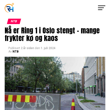
NTB
Nå er Ring 1 i Oslo stengt – mange
frykter kø og kaos
Publisert
2 år siden
den
1. juli 2024
Av
NTB