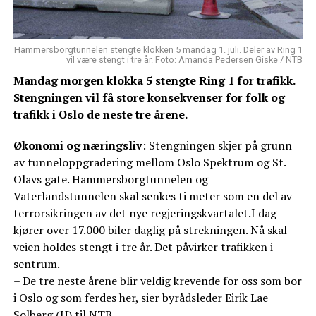
Hammersborgtunnelen stengte klokken 5 mandag 1. juli. Deler av Ring 1
vil være stengt i tre år. Foto: Amanda Pedersen Giske / NTB
Mandag morgen klokka 5 stengte Ring 1 for trafikk.
Stengningen vil få store konsekvenser for folk og
trafikk i Oslo de neste tre årene.
Økonomi og næringsliv
: Stengningen skjer på grunn
av tunneloppgradering mellom Oslo Spektrum og St.
Olavs gate. Hammersborgtunnelen og
Vaterlandstunnelen skal senkes ti meter som en del av
terrorsikringen av det nye regjeringskvartalet.I dag
kjører over 17.000 biler daglig på strekningen. Nå skal
veien holdes stengt i tre år. Det påvirker trafikken i
sentrum.
– De tre neste årene blir veldig krevende for oss som bor
i Oslo og som ferdes her, sier byrådsleder Eirik Lae
Solberg (H) til NTB.