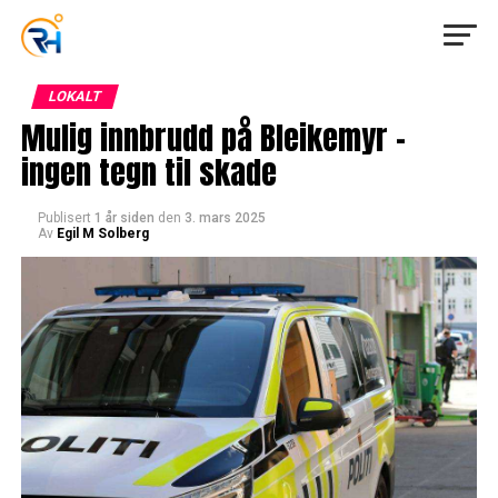
LOKALT
Mulig innbrudd på Bleikemyr –
ingen tegn til skade
Publisert
1 år siden
den
3. mars 2025
Av
Egil M Solberg