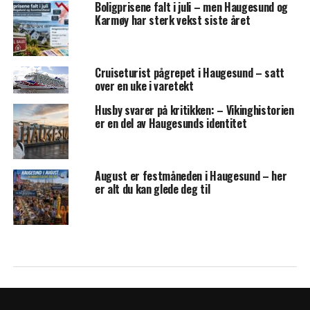
Boligprisene falt i juli – men Haugesund og
Karmøy har sterk vekst siste året
Cruiseturist pågrepet i Haugesund – satt
over en uke i varetekt
Husby svarer på kritikken: – Vikinghistorien
er en del av Haugesunds identitet
August er festmåneden i Haugesund – her
er alt du kan glede deg til