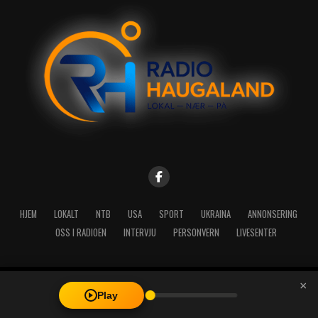
HJEM
LOKALT
NTB
USA
SPORT
UKRAINA
ANNONSERING
OSS I RADIOEN
INTERVJU
PERSONVERN
LIVESENTER
×
Copyright © 2026 A-Media AS | Radio Haugaland - Haraldsgata 114,
Play
5527 Haugesund - Mail: post@radioh.no - Telefon: 52717273