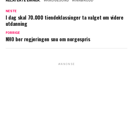
RELATERTE EMNER:
HAUGESUND
INNBRUDD
NESTE
I dag skal 70.000 tiendeklassinger ta valget om videre
utdanning
FORRIGE
NHO ber regjeringen snu om norgespris
ANNONSE