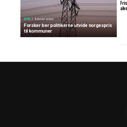
Fri
alv
NTB
4 timer siden
Forsker ber politikerne utvide norgespris
til kommuner