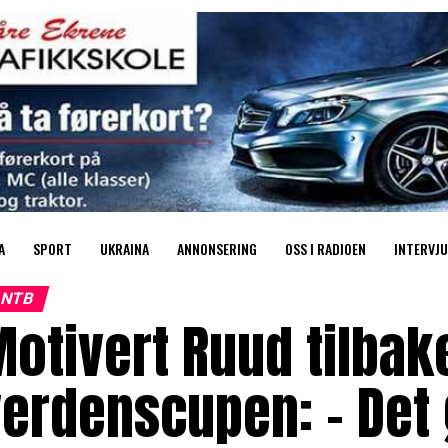
A
SPORT
UKRAINA
ANNONSERING
OSS I RADIOEN
INTERVJU
NTB
otivert Ruud tilbake
erdenscupen: – Det 