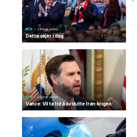
NTB
2 timer siden
Dette skjer i dag
NTB
2 timer siden
Vance: Vil ta tid å avslutte Iran-krigen