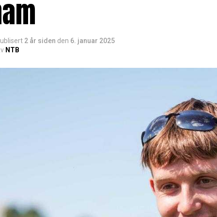
ham
ublisert
2 år siden
den
6. januar 2025
v
NTB