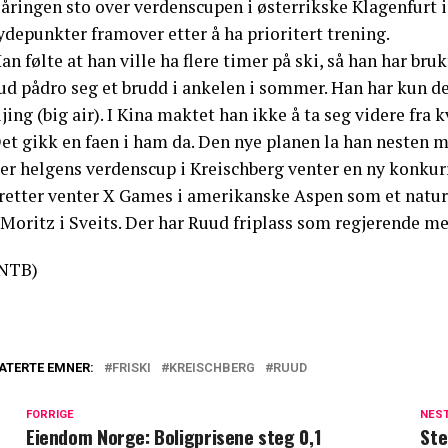
-åringen sto over verdenscupen i østerrikske Klagenfurt 
depunkter framover etter å ha prioritert trening.
an følte at han ville ha flere timer på ski, så han har bru
d pådro seg et brudd i ankelen i sommer. Han har kun del
jing (big air). I Kina maktet han ikke å ta seg videre fra k
et gikk en faen i ham da. Den nye planen la han nesten me
er helgens verdenscup i Kreischberg venter en ny konkurr
retter venter X Games i amerikanske Aspen som et naturl
 Moritz i Sveits. Der har Ruud friplass som regjerende mes
NTB)
ATERTE EMNER:
FRISKI
KREISCHBERG
RUUD
FORRIGE
NES
Eiendom Norge: Boligprisene steg 0,1
Ste