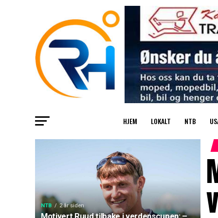
HJEM
LOKALT
NTB
US
M
v
NTB
2 år siden
Motivert Ruud tilbake i verdenscupen: –