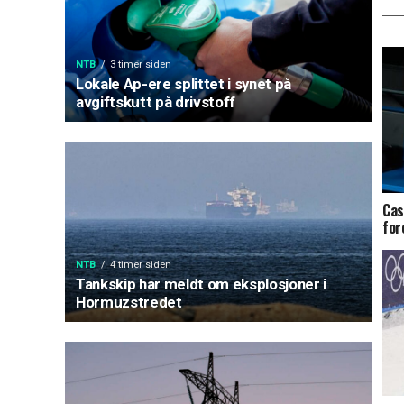
NTB
3 timer siden
Lokale Ap-ere splittet i synet på
avgiftskutt på drivstoff
Cas
for
NTB
4 timer siden
Tankskip har meldt om eksplosjoner i
Hormuzstredet