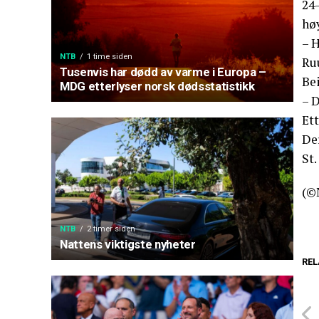
24
høy
– H
NTB
1 time siden
Ruu
Tusenvis har dødd av varme i Europa –
Bei
MDG etterlyser norsk dødsstatistikk
– D
Ett
De
St.
(©
NTB
2 timer siden
Nattens viktigste nyheter
REL