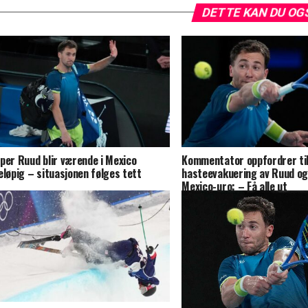
DETTE KAN DU OG
per Ruud blir værende i Mexico
Kommentator oppfordrer ti
eløpig – situasjonen følges tett
hasteevakuering av Ruud og
Mexico-uro: – Få alle ut