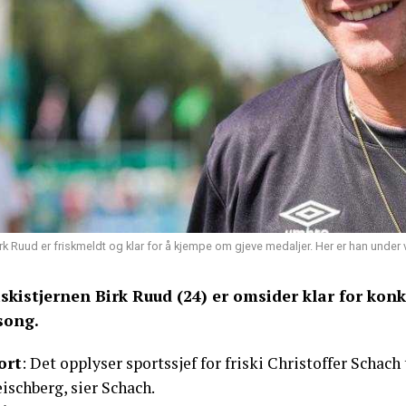
irk Ruud er friskmeldt og klar for å kjempe om gjeve medaljer. Her er han u
iskistjernen Birk Ruud (24) er omsider klar for konk
song.
ort
: Det opplyser sportssjef for friski Christoffer Schach 
ischberg, sier Schach.