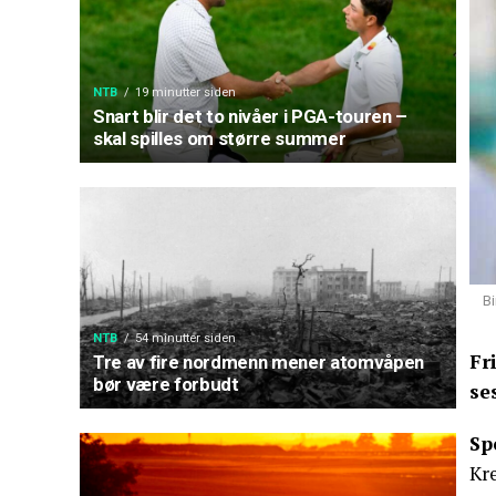
NTB
19 minutter siden
Snart blir det to nivåer i PGA-touren –
skal spilles om større summer
B
NTB
54 minutter siden
Fr
Tre av fire nordmenn mener atomvåpen
bør være forbudt
se
Sp
Kre