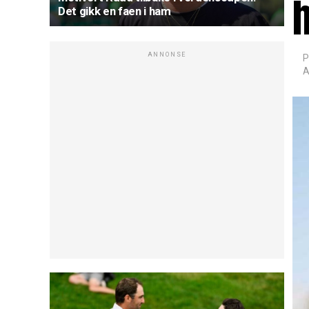
Det gikk en faen i ham
ANNONSE
P
A