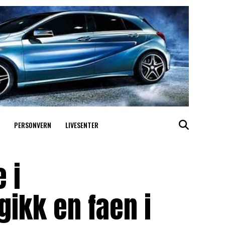
PERSONVERN
LIVESENTER
 i
gikk en faen i