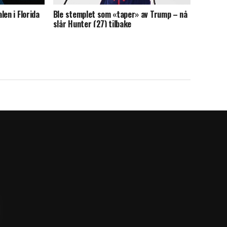
en i Florida
Ble stemplet som «taper» av Trump – nå
r
slår Hunter (27) tilbake