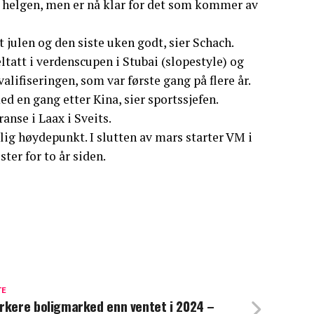
i helgen, men er nå klar for det som kommer av
kt julen og den siste uken godt, sier Schach.
tatt i verdenscupen i Stubai (slopestyle) og
valifiseringen, som var første gang på flere år.
d en gang etter Kina, sier sportssjefen.
anse i Laax i Sveits.
ig høydepunkt. I slutten av mars starter VM i
ter for to år siden.
TE
rkere boligmarked enn ventet i 2024 –