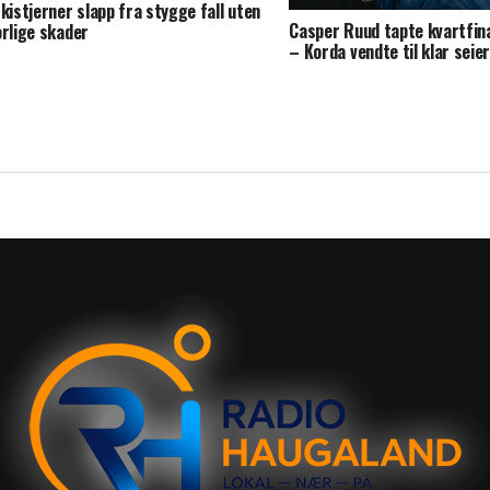
skistjerner slapp fra stygge fall uten
Casper Ruud tapte kvartfinal
orlige skader
– Korda vendte til klar seie