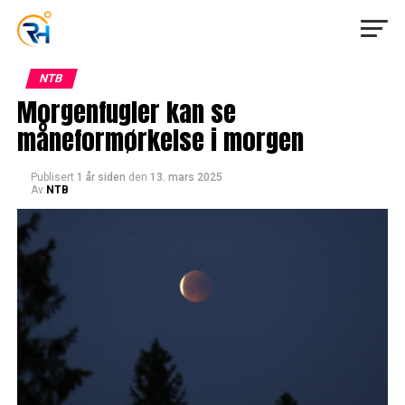
NTB
Morgenfugler kan se
måneformørkelse i morgen
Publisert
1 år siden
den
13. mars 2025
Av
NTB