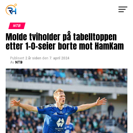
NTB
Molde tviholder på tabelltoppen
etter 1-0-seier borte mot HamKam
Publisert
2 år siden
den
7. april 2024
Av
NTB