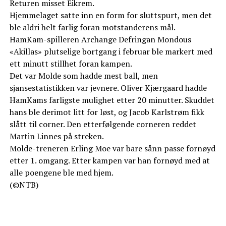
Returen misset Eikrem.
Hjemmelaget satte inn en form for sluttspurt, men det
ble aldri helt farlig foran motstanderens mål.
HamKam-spilleren Archange Defringan Mondous
«Akillas» plutselige bortgang i februar ble markert med
ett minutt stillhet foran kampen.
Det var Molde som hadde mest ball, men
sjansestatistikken var jevnere. Oliver Kjærgaard hadde
HamKams farligste mulighet etter 20 minutter. Skuddet
hans ble derimot litt for løst, og Jacob Karlstrøm fikk
slått til corner. Den etterfølgende corneren reddet
Martin Linnes på streken.
Molde-treneren Erling Moe var bare sånn passe fornøyd
etter 1. omgang. Etter kampen var han fornøyd med at
alle poengene ble med hjem.
(©NTB)