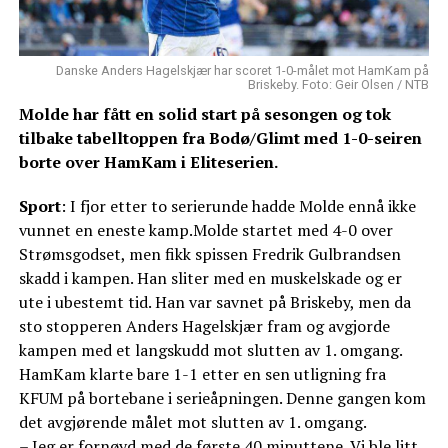
Danske Anders Hagelskjær har scoret 1-0-målet mot HamKam på
Briskeby. Foto: Geir Olsen / NTB
Molde har fått en solid start på sesongen og tok
tilbake tabelltoppen fra Bodø/Glimt med 1-0-seiren
borte over HamKam i Eliteserien.
Sport
: I fjor etter to serierunde hadde Molde ennå ikke
vunnet en eneste kamp.Molde startet med 4-0 over
Strømsgodset, men fikk spissen Fredrik Gulbrandsen
skadd i kampen. Han sliter med en muskelskade og er
ute i ubestemt tid. Han var savnet på Briskeby, men da
sto stopperen Anders Hagelskjær fram og avgjorde
kampen med et langskudd mot slutten av 1. omgang.
HamKam klarte bare 1-1 etter en sen utligning fra
KFUM på bortebane i serieåpningen. Denne gangen kom
det avgjørende målet mot slutten av 1. omgang.
– Jeg er fornøyd med de første 40 minuttene. Vi ble litt