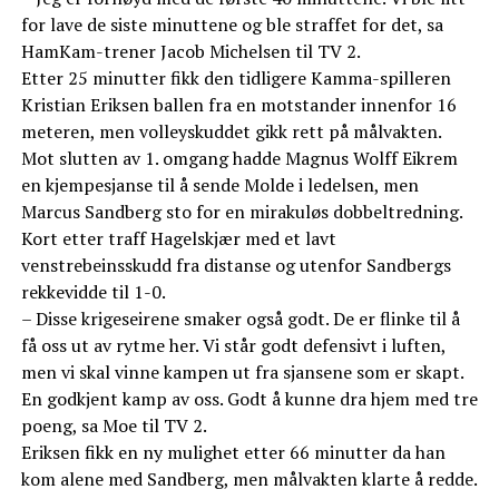
for lave de siste minuttene og ble straffet for det, sa
HamKam-trener Jacob Michelsen til TV 2.
Etter 25 minutter fikk den tidligere Kamma-spilleren
Kristian Eriksen ballen fra en motstander innenfor 16
meteren, men volleyskuddet gikk rett på målvakten.
Mot slutten av 1. omgang hadde Magnus Wolff Eikrem
en kjempesjanse til å sende Molde i ledelsen, men
Marcus Sandberg sto for en mirakuløs dobbeltredning.
Kort etter traff Hagelskjær med et lavt
venstrebeinsskudd fra distanse og utenfor Sandbergs
rekkevidde til 1-0.
– Disse krigeseirene smaker også godt. De er flinke til å
få oss ut av rytme her. Vi står godt defensivt i luften,
men vi skal vinne kampen ut fra sjansene som er skapt.
En godkjent kamp av oss. Godt å kunne dra hjem med tre
poeng, sa Moe til TV 2.
Eriksen fikk en ny mulighet etter 66 minutter da han
kom alene med Sandberg, men målvakten klarte å redde.