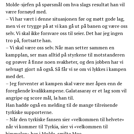
Molde-sjefen på spørsmål om hva slags resultat han vil
være fornøyd med.
– Vi har vært i denne situasjonen før og møtt gode lag,
men vi er trygge på at vi kan gå ut på banen og være oss
selv. Vi skal ikke forsvare oss til seier. Det har jeg ingen
tro på, fortsatte han.
– Vi skal være oss selv. Når man setter sammen en
kampplan, ser man alltid på styrkene til motstanderen
og prøver å finne noen svakheter, og den jobben har vi
selvsagt gjort nå også. Så får vi se om vi lykkes i kampen
med det.
– Jeg forventer at kampen skal være mer åpen enn de
foregående kvalikkampene. Galatasaray er et lag som vil
angripe og score mål, la han til.
Han hadde også en melding til de mange tilreisende
tyrkiske supporterne.
– Når den tyrkiske fansen sier «velkommen til helvete»
når vi kommer til Tyrkia, sier vi «velkommen til
himmelen» her i Molde, smilte Moe.