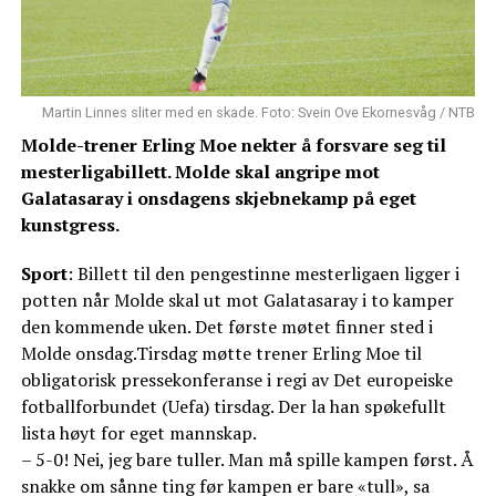
Martin Linnes sliter med en skade. Foto: Svein Ove Ekornesvåg / NTB
Molde-trener Erling Moe nekter å forsvare seg til
mesterligabillett. Molde skal angripe mot
Galatasaray i onsdagens skjebnekamp på eget
kunstgress.
Sport
: Billett til den pengestinne mesterligaen ligger i
potten når Molde skal ut mot Galatasaray i to kamper
den kommende uken. Det første møtet finner sted i
Molde onsdag.Tirsdag møtte trener Erling Moe til
obligatorisk pressekonferanse i regi av Det europeiske
fotballforbundet (Uefa) tirsdag. Der la han spøkefullt
lista høyt for eget mannskap.
– 5-0! Nei, jeg bare tuller. Man må spille kampen først. Å
snakke om sånne ting før kampen er bare «tull», sa