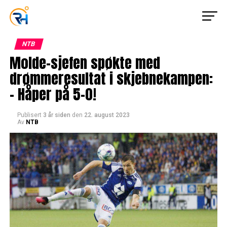
NTB
Molde-sjefen spøkte med
drømmeresultat i skjebnekampen:
– Håper på 5-0!
Publisert
3 år siden
den
22. august 2023
Av
NTB