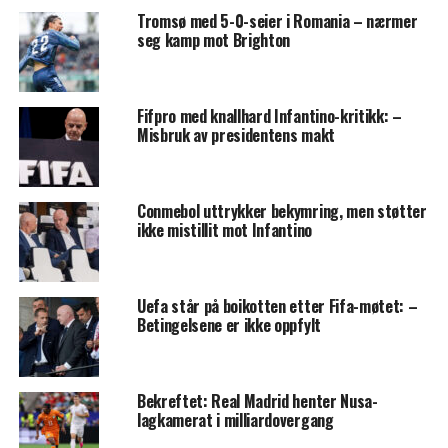
Tromsø med 5-0-seier i Romania – nærmer
seg kamp mot Brighton
Fifpro med knallhard Infantino-kritikk: –
Misbruk av presidentens makt
Conmebol uttrykker bekymring, men støtter
ikke mistillit mot Infantino
Uefa står på boikotten etter Fifa-møtet: –
Betingelsene er ikke oppfylt
Bekreftet: Real Madrid henter Nusa-
lagkamerat i milliardovergang