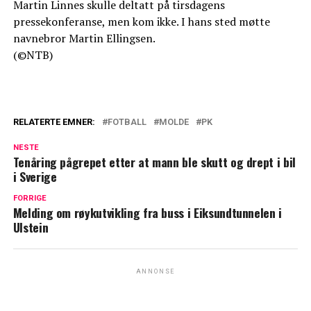
Martin Linnes skulle deltatt på tirsdagens
pressekonferanse, men kom ikke. I hans sted møtte
navnebror Martin Ellingsen.
(©NTB)
RELATERTE EMNER:
FOTBALL
MOLDE
PK
NESTE
Tenåring pågrepet etter at mann ble skutt og drept i bil
i Sverige
FORRIGE
Melding om røykutvikling fra buss i Eiksundtunnelen i
Ulstein
ANNONSE