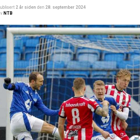
ublisert
2 år siden
den
28. september 2024
v
NTB