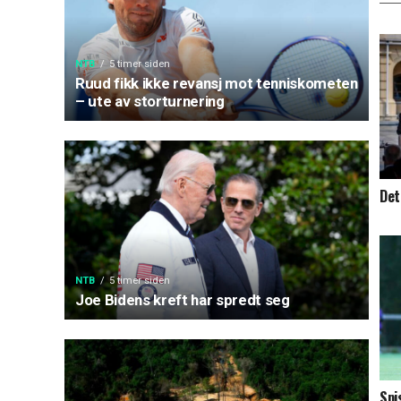
NTB
5 timer siden
Ruud fikk ikke revansj mot tenniskometen
– ute av storturnering
Det
NTB
5 timer siden
Joe Bidens kreft har spredt seg
Spi