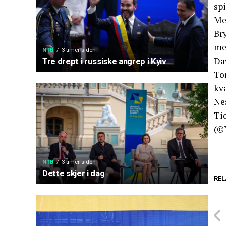
spi
Men
Bry
med
NTB
3 timer siden
Dav
Tre drept i russiske angrep i Kyiv
To
kv
Ne
Ti
(©
NTB
3 timer siden
Dette skjer i dag
REL