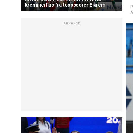
kremmerhus fra toppscorer Eikrem
P
A
ANNONSE