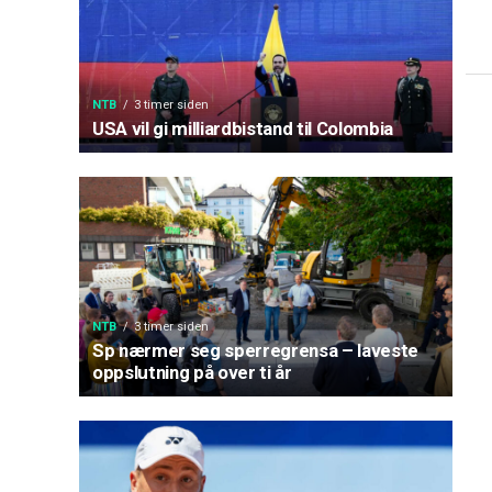
NTB
3 timer siden
USA vil gi milliardbistand til Colombia
NTB
3 timer siden
Sp nærmer seg sperregrensa – laveste
oppslutning på over ti år