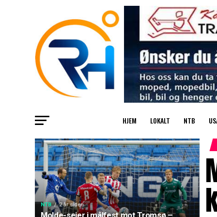
HJEM
LOKALT
NTB
US
M
NTB
2 år siden
Molde-seier i målfest mot Tromsø –