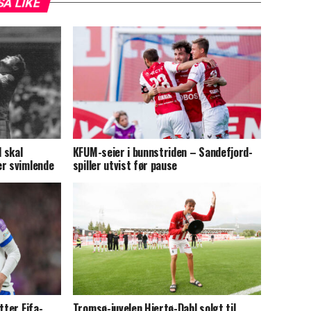
SÅ LIKE
 skal
KFUM-seier i bunnstriden – Sandefjord-
er svimlende
spiller utvist før pause
tter Fifa-
Tromsø-juvelen Hjertø-Dahl solgt til