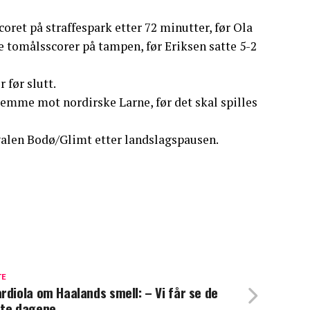
oret på straffespark etter 72 minutter, før Ola
le tomålsscorer på tampen, før Eriksen satte 5-2
 før slutt.
jemme mot nordirske Larne, før det skal spilles
valen Bodø/Glimt etter landslagspausen.
TE
rdiola om Haalands smell: – Vi får se de
te dagene