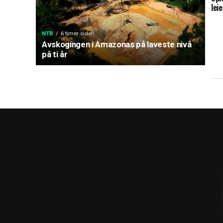
lei
NTB
6 timer siden
Avskogingen i Amazonas på laveste nivå
på ti år