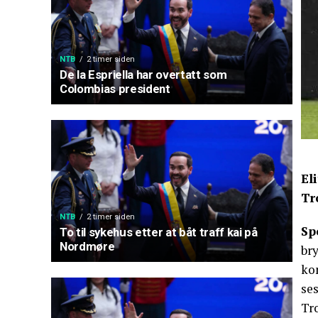
NTB
2 timer siden
De la Espriella har overtatt som
Colombias president
El
Tr
NTB
2 timer siden
Sp
To til sykehus etter at båt traff kai på
Nordmøre
bry
kon
se
Tro