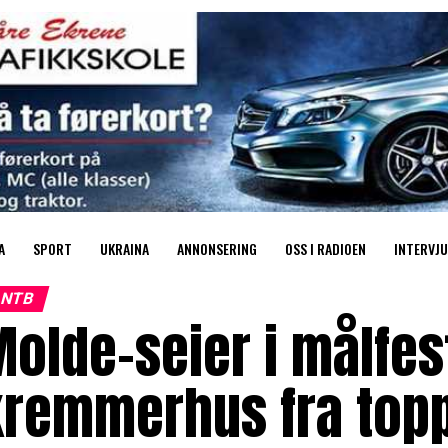
A
SPORT
UKRAINA
ANNONSERING
OSS I RADIOEN
INTERVJU
NTB
olde-seier i målfes
kremmerhus fra top