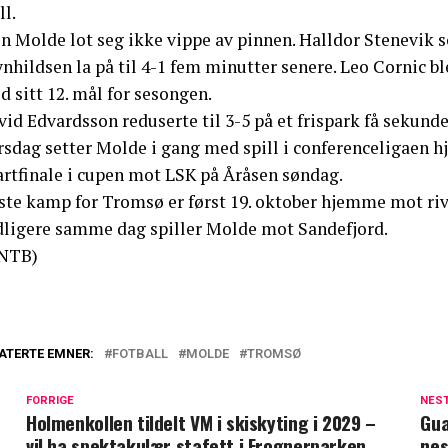
ll.
 Molde lot seg ikke vippe av pinnen. Halldor Stenevik sc
nhildsen la på til 4-1 fem minutter senere. Leo Cornic b
 sitt 12. mål for sesongen.
id Edvardsson reduserte til 3-5 på et frispark få sekunder
rsdag setter Molde i gang med spill i conferenceligaen h
artfinale i cupen mot LSK på Åråsen søndag.
ste kamp for Tromsø er først 19. oktober hjemme mot ri
dligere samme dag spiller Molde mot Sandefjord.
NTB)
ATERTE EMNER:
FOTBALL
MOLDE
TROMSØ
FORRIGE
NES
Holmenkollen tildelt VM i skiskyting i 2029 –
Gua
vil ha spektakulær stafett i Frognerparken
nes