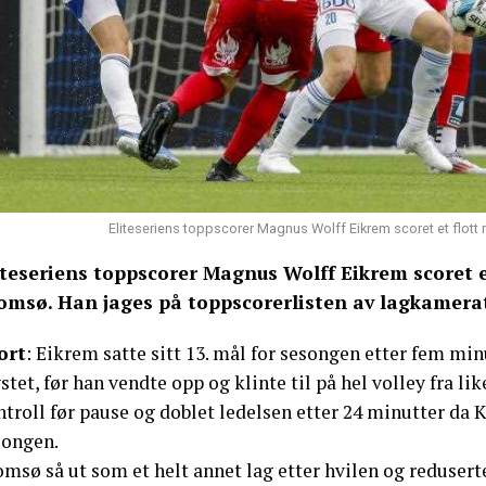
Eliteseriens toppscorer Magnus Wolff Eikrem scoret et flott
iteseriens toppscorer Magnus Wolff Eikrem scoret e
omsø. Han jages på toppscorerlisten av lagkamerat
ort
: Eikrem satte sitt 13. mål for sesongen etter fem m
stet, før han vendte opp og klinte til på hel volley fra 
troll før pause og doblet ledelsen etter 24 minutter da Kr
songen.
msø så ut som et helt annet lag etter hvilen og redusert