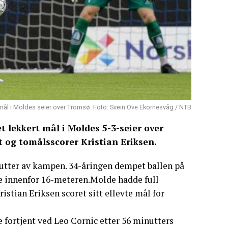
 mål i Moldes seier over Tromsø. Foto: Svein Ove Ekornesvåg / NTB
t lekkert mål i Moldes 5-3-seier over
 og tomålsscorer Kristian Eriksen.
inutter av kampen. 34-åringen dempet ballen på
like innenfor 16-meteren.Molde hadde full
istian Eriksen scoret sitt ellevte mål for
e fortjent ved Leo Cornic etter 56 minutters