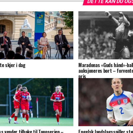
DETTE KAN DU OG
te skjer i dag
Maradonas «Guds hånd»-ball
auksjoneres bort – forvent
pris
ss vender tilbake til Toppserien –
Engelsk landslagsspiller stø