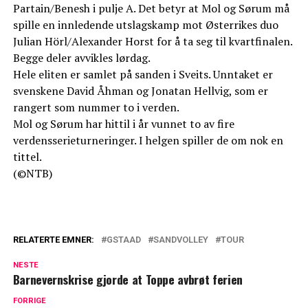
Partain/Benesh i pulje A. Det betyr at Mol og Sørum må
spille en innledende utslagskamp mot Østerrikes duo
Julian Hörl/Alexander Horst for å ta seg til kvartfinalen.
Begge deler avvikles lørdag.
Hele eliten er samlet på sanden i Sveits. Unntaket er
svenskene David Åhman og Jonatan Hellvig, som er
rangert som nummer to i verden.
Mol og Sørum har hittil i år vunnet to av fire
verdensserieturneringer. I helgen spiller de om nok en
tittel.
(©NTB)
RELATERTE EMNER:
GSTAAD
SANDVOLLEY
TOUR
NESTE
Barnevernskrise gjorde at Toppe avbrøt ferien
FORRIGE