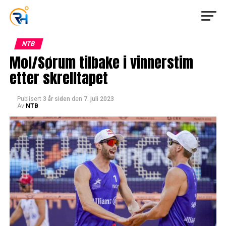
NTB
Mol/Sørum tilbake i vinnerstim
etter skrelltapet
Publisert
3 år siden
den
7. juli 2023
Av
NTB