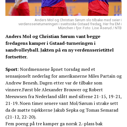
Anders Mol og Christian Sørum slo tilbake med seier i
verdensserieturneringen i sveitsiske Gstaad fredag. Her fra EM i
München i fjor. Foto: Lise Åserud / NTB
Anders Mol og Christian Sørum vant begge
fredagens kamper i Gstaad-turneringen i
sandvolleyball. Jakten på en ny verdensserietittel
fortsetter.
Sport
: Nordmennene åpnet torsdag med et
sensasjonelt nederlag for amerikanerne Miles Partain og
Andrew Benesh. Dagen etter var de tilbake som
vinnere.Først ble Alexander Brouwer og Robert
Meeuwsen fra Nederland slått med sifrene 21-15, 19-21,
21-19. Noen timer senere vant Mol/Sørum i strake sett
da de møtte tsjekkerne Jakub Sepka og Tomas Semarad
(21-12, 22-20).
Fem poeng på tre kamper ga norsk 2.-plass bak