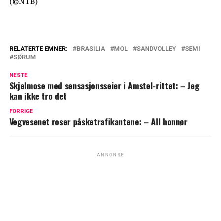
(©NTB)
RELATERTE EMNER:
BRASILIA
MOL
SANDVOLLEY
SEMI
SØRUM
NESTE
Skjelmose med sensasjonsseier i Amstel-rittet: – Jeg
kan ikke tro det
FORRIGE
Vegvesenet roser påsketrafikantene: – All honnør
ANNONSE