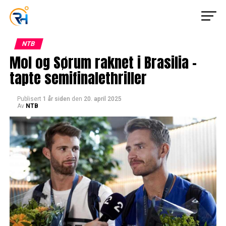
NTB
Mol og Sørum raknet i Brasilia –
tapte semifinalethriller
Publisert
1 år siden
den
20. april 2025
Av
NTB