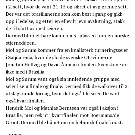
i 2. sett, hvor de vant 21-15 og sikret et avgjørende sett.
Der var det brasilianerne som kom best i gang og gikk
opp i ledelse, og etter en ellevilt jevn avslutning, stakk
de til slutt av med seieren.
Dermed blir det bare kamp om 3.-plassen for den norske
stjerneduoen.
Mol og Sørum kommer fra en knallsterk turneringsseier
i Saquarema, hvor de slo de svenske OL-vinnerne
Jonatan Hellvig og David Åhman i finalen. Svenskene er
ikke med i Brasilia.
Mol og Sørum vant også sin innledende gruppe med
seier i semifinale og finale. Dermed fikk de walkover til 2.
utslagsrunde lørdag, hvor det også ble seier. De vant
også kvartfinalen.
Hendrik Mol og Mathias Berntsen var også i aksjon i
Brasilia, men røk ut i kvartfinalen mot Boermans/de
Groot. Dermed ble håpet om en helnorsk finale knust.