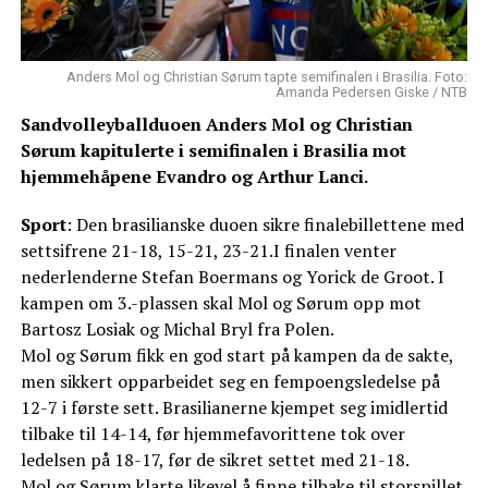
Anders Mol og Christian Sørum tapte semifinalen i Brasilia. Foto:
Amanda Pedersen Giske / NTB
Sandvolleyballduoen Anders Mol og Christian
Sørum kapitulerte i semifinalen i Brasilia mot
hjemmehåpene Evandro og Arthur Lanci.
Sport
: Den brasilianske duoen sikre finalebillettene med
settsifrene 21-18, 15-21, 23-21.I finalen venter
nederlenderne Stefan Boermans og Yorick de Groot. I
kampen om 3.-plassen skal Mol og Sørum opp mot
Bartosz Losiak og Michal Bryl fra Polen.
Mol og Sørum fikk en god start på kampen da de sakte,
men sikkert opparbeidet seg en fempoengsledelse på
12-7 i første sett. Brasilianerne kjempet seg imidlertid
tilbake til 14-14, før hjemmefavorittene tok over
ledelsen på 18-17, før de sikret settet med 21-18.
Mol og Sørum klarte likevel å finne tilbake til storspillet