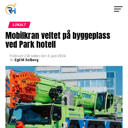
LOKALT
Mobilkran veltet på byggeplass
ved Park hotell
Publisert
2 år siden
den
3. juni 2024
Av
Egil M Solberg