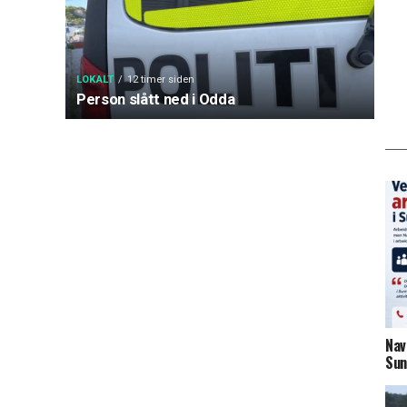
LOKALT
12 timer siden
Person slått ned i Odda
Nav
Sun