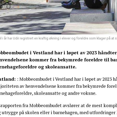
til i år har Udir registrert en kraftig økning i elever og foreldre som klager på a
bbeombudet i Vestland har i løpet av 2023 håndtert
nvendelsene kommer fra bekymrede foreldre til ba
rnehageforeldre og skoleansatte.
stland:
: Mobbeombudet i Vestland har i løpet av 2023 hå
joriteten av henvendelsene kommer fra bekymrede foreldr
rnehageforeldre, skoleansatte og andre voksne.
srapporten fra Mobbeombudet avslører at de mest kompl
g utrygge på skolen eller i barnehagen, med utfordringer