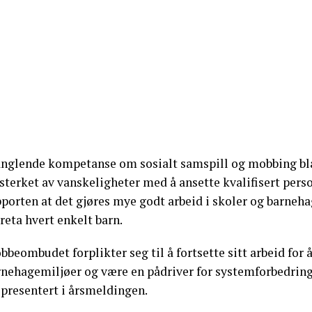
nglende kompetanse om sosialt samspill og mobbing blant
sterket av vanskeligheter med å ansette kvalifisert perso
porten at det gjøres mye godt arbeid i skoler og barnehag
reta hvert enkelt barn.
beombudet forplikter seg til å fortsette sitt arbeid for å
rnehagemiljøer og være en pådriver for systemforbedringe
 presentert i årsmeldingen.