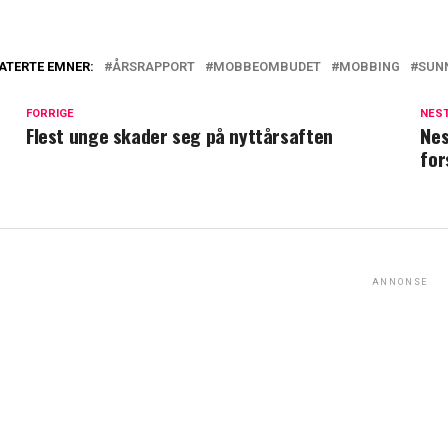
ATERTE EMNER:
ÅRSRAPPORT
MOBBEOMBUDET
MOBBING
SUN
FORRIGE
NES
Flest unge skader seg på nyttårsaften
Nes
for
ANNONSE