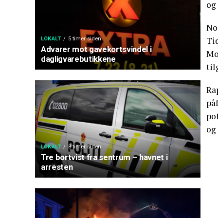
og 
No
Tid
LOKALT
5 timer siden
Advarer mot gavekortsvindel i
Mo
dagligvarebutikkene
til
Rap
på
pot
og 
LOKALT
8 timer siden
Tre bortvist fra sentrum – havnet i
arresten