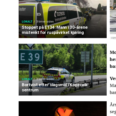
LOKALT
3 timer siden
Stoppet på E134: Mann i 30-årene
mistenkt for ruspåvirket kjøring
Hit
Mo
he
ba
Ve
LOKALT
3 timer siden
Bortvist etter slagsmål i Kopervik
Ma
sentrum
ba
År
se