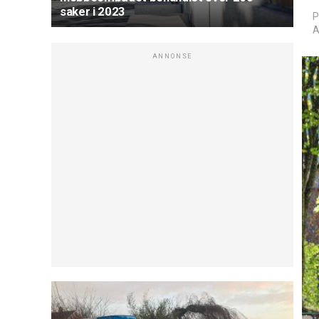
saker i 2023
P
A
ANNONSE