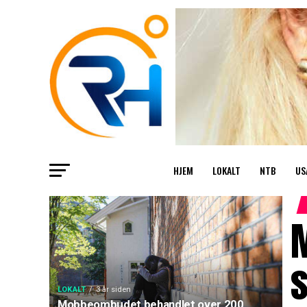
HJEM
LOKALT
NTB
US
s
LOKALT
3 år siden
Mobbeombudet behandlet over 200