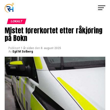
LOKALT
Mistet førerkortet etter råkjøring
på Bokn
Publisert
1 år siden
den
8. august 2025
Av
Egil M Solberg