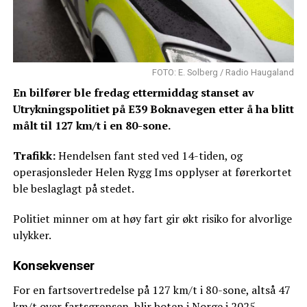
FOTO: E. Solberg / Radio Haugaland
En bilfører ble fredag ettermiddag stanset av
Utrykningspolitiet på E39 Boknavegen etter å ha blitt
målt til 127 km/t i en 80-sone.
Trafikk:
Hendelsen fant sted ved 14-tiden, og
operasjonsleder Helen Rygg Ims opplyser at førerkortet
ble beslaglagt på stedet.
Politiet minner om at høy fart gir økt risiko for alvorlige
ulykker.
Konsekvenser
For en fartsovertredelse på 127 km/t i 80-sone, altså 47
km/t over fartsgrensen, blir boten i Norge i 2025