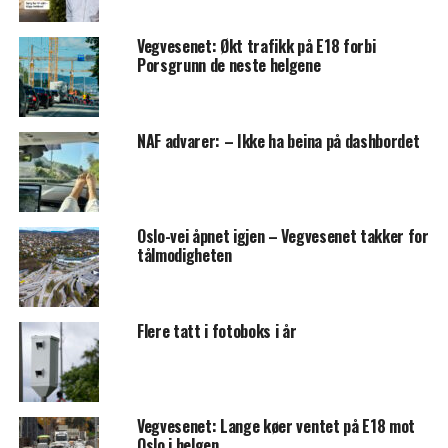
Vegvesenet: Økt trafikk på E18 forbi
Porsgrunn de neste helgene
NAF advarer: – Ikke ha beina på dashbordet
Oslo-vei åpnet igjen – Vegvesenet takker for
tålmodigheten
Flere tatt i fotoboks i år
Vegvesenet: Lange køer ventet på E18 mot
Oslo i helgen