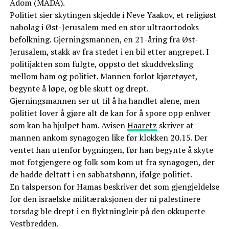
Adom (MADA).
Politiet sier skytingen skjedde i Neve Yaakov, et religiøst
nabolag i Øst-Jerusalem med en stor ultraortodoks
befolkning. Gjerningsmannen, en 21-åring fra Øst-
Jerusalem, stakk av fra stedet i en bil etter angrepet. I
politijakten som fulgte, oppsto det skuddveksling
mellom ham og politiet. Mannen forlot kjøretøyet,
begynte å løpe, og ble skutt og drept.
Gjerningsmannen ser ut til å ha handlet alene, men
politiet lover å gjøre alt de kan for å spore opp enhver
som kan ha hjulpet ham. Avisen
Haaretz
skriver at
mannen ankom synagogen like før klokken 20.15. Der
ventet han utenfor bygningen, før han begynte å skyte
mot fotgjengere og folk som kom ut fra synagogen, der
de hadde deltatt i en sabbatsbønn, ifølge politiet.
En talsperson for Hamas beskriver det som gjengjeldelse
for den israelske militæraksjonen der ni palestinere
torsdag ble drept i en flyktningleir på den okkuperte
Vestbredden.