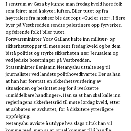
I sentrum av Gaza by kunne man fredag kveld høre folk
som feiret med å skyte i luften. Biler tutet og fra
høyttalere fra moskeer ble det ropt «Gud er stor». I flere
byer på Vestbredden sendte palestinere opp fyrverkeri
og feirende folk i biler tutet.
Forsvarsminister Yoav Gallant kalte inn militær- og
sikkerhetstopper til møte sent fredag kveld og ba dem
bistå politiet og styrke sikkerheten nær Jerusalem og
ved jødiske bosetninger på Vestbredden.
Statsminister Benjamin Netanyahu uttalte seg til
journalister ved landets politihovedkvarter. Der sa han
at han har foretatt en sikkerhetsvurdering av
situasjonen og besluttet seg for å iverksette
«umiddelbare handlinger». Han sa at han skal kalle inn
regjeringens sikkerhetsråd til møte lørdag kveld, etter
at sabbaten er avsluttet, for å diskutere ytterligere
oppfølging.
Netanyahu avviste å utdype hva slags tiltak han vil
komme med, men sa at Israel kommer til å handle