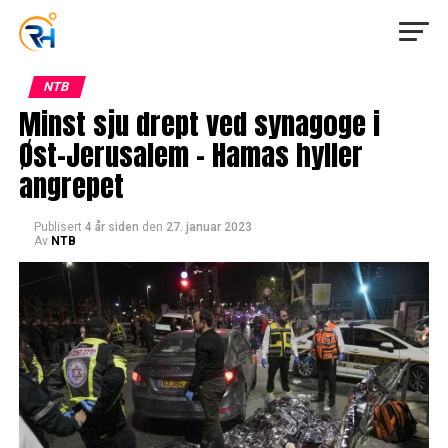
NTB
Minst sju drept ved synagoge i
Øst-Jerusalem – Hamas hyller
angrepet
Publisert
4 år siden
den
27. januar 2023
Av
NTB