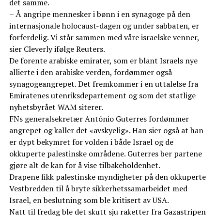
det samme.
– Å angripe mennesker i bønn i en synagoge på den
internasjonale holocaust-dagen og under sabbaten, er
forferdelig. Vi står sammen med våre israelske venner,
sier Cleverly ifølge Reuters.
De forente arabiske emirater, som er blant Israels nye
allierte i den arabiske verden, fordømmer også
synagogeangrepet. Det fremkommer i en uttalelse fra
Emiratenes utenriksdepartement og som det statlige
nyhetsbyrået WAM siterer.
FNs generalsekretær António Guterres fordømmer
angrepet og kaller det «avskyelig». Han sier også at han
er dypt bekymret for volden i både Israel og de
okkuperte palestinske områdene. Guterres ber partene
gjøre alt de kan for å vise tilbakeholdenhet.
Drapene fikk palestinske myndigheter på den okkuperte
Vestbredden til å bryte sikkerhetssamarbeidet med
Israel, en beslutning som ble kritisert av USA.
Natt til fredag ble det skutt sju raketter fra Gazastripen