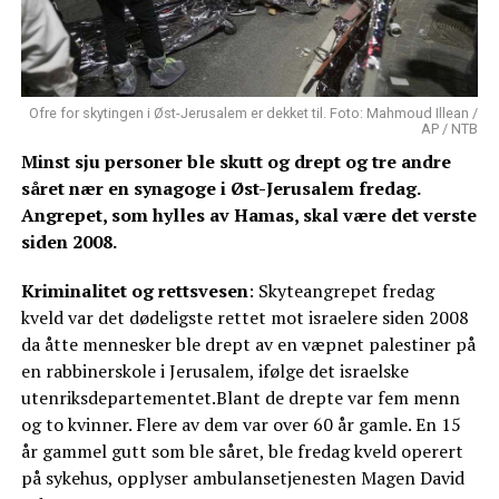
Ofre for skytingen i Øst-Jerusalem er dekket til. Foto: Mahmoud Illean /
AP / NTB
Minst sju personer ble skutt og drept og tre andre
såret nær en synagoge i Øst-Jerusalem fredag.
Angrepet, som hylles av Hamas, skal være det verste
siden 2008.
Kriminalitet og rettsvesen
: Skyteangrepet fredag
kveld var det dødeligste rettet mot israelere siden 2008
da åtte mennesker ble drept av en væpnet palestiner på
en rabbinerskole i Jerusalem, ifølge det israelske
utenriksdepartementet.Blant de drepte var fem menn
og to kvinner. Flere av dem var over 60 år gamle. En 15
år gammel gutt som ble såret, ble fredag kveld operert
på sykehus, opplyser ambulansetjenesten Magen David