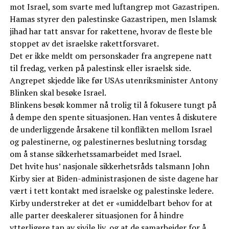
mot Israel, som svarte med luftangrep mot Gazastripen.
Hamas styrer den palestinske Gazastripen, men Islamsk
jihad har tatt ansvar for rakettene, hvorav de fleste ble
stoppet av det israelske rakettforsvaret.
Det er ikke meldt om personskader fra angrepene natt
til fredag, verken på palestinsk eller israelsk side.
Angrepet skjedde like før USAs utenriksminister Antony
Blinken skal besøke Israel.
Blinkens besøk kommer nå trolig til å fokusere tungt på
å dempe den spente situasjonen. Han ventes å diskutere
de underliggende årsakene til konflikten mellom Israel
og palestinerne, og palestinernes beslutning torsdag
om å stanse sikkerhetssamarbeidet med Israel.
Det hvite hus’ nasjonale sikkerhetsråds talsmann John
Kirby sier at Biden-administrasjonen de siste dagene har
vært i tett kontakt med israelske og palestinske ledere.
Kirby understreker at det er «umiddelbart behov for at
alle parter deeskalerer situasjonen for å hindre
ytterligere tap av sivile liv, og at de samarbeider for å