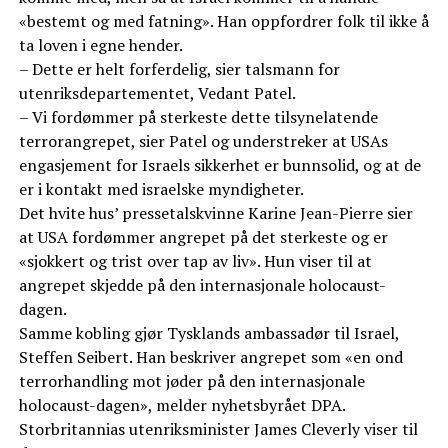
«bestemt og med fatning». Han oppfordrer folk til ikke å
ta loven i egne hender.
– Dette er helt forferdelig, sier talsmann for
utenriksdepartementet, Vedant Patel.
– Vi fordømmer på sterkeste dette tilsynelatende
terrorangrepet, sier Patel og understreker at USAs
engasjement for Israels sikkerhet er bunnsolid, og at de
er i kontakt med israelske myndigheter.
Det hvite hus’ pressetalskvinne Karine Jean-Pierre sier
at USA fordømmer angrepet på det sterkeste og er
«sjokkert og trist over tap av liv». Hun viser til at
angrepet skjedde på den internasjonale holocaust-
dagen.
Samme kobling gjør Tysklands ambassadør til Israel,
Steffen Seibert. Han beskriver angrepet som «en ond
terrorhandling mot jøder på den internasjonale
holocaust-dagen», melder nyhetsbyrået DPA.
Storbritannias utenriksminister James Cleverly viser til