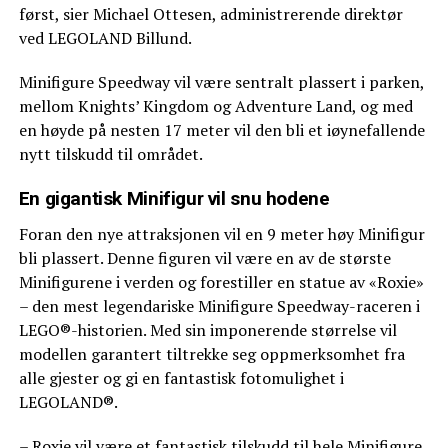
først, sier Michael Ottesen, administrerende direktør
ved LEGOLAND Billund.
Minifigure Speedway vil være sentralt plassert i parken,
mellom Knights’ Kingdom og Adventure Land, og med
en høyde på nesten 17 meter vil den bli et iøynefallende
nytt tilskudd til området.
En gigantisk Minifigur vil snu hodene
Foran den nye attraksjonen vil en 9 meter høy Minifigur
bli plassert. Denne figuren vil være en av de største
Minifigurene i verden og forestiller en statue av «Roxie»
– den mest legendariske Minifigure Speedway-raceren i
LEGO®-historien. Med sin imponerende størrelse vil
modellen garantert tiltrekke seg oppmerksomhet fra
alle gjester og gi en fantastisk fotomulighet i
LEGOLAND®.
– Roxie vil være et fantastisk tilskudd til hele Minifigure