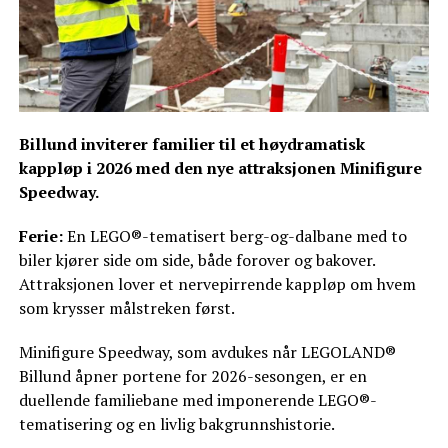
Billund inviterer familier til et høydramatisk
kappløp i 2026 med den nye attraksjonen Minifigure
Speedway.
Ferie:
En LEGO®-tematisert berg-og-dalbane med to
biler kjører side om side, både forover og bakover.
Attraksjonen lover et nervepirrende kappløp om hvem
som krysser målstreken først.
Minifigure Speedway, som avdukes når LEGOLAND®
Billund åpner portene for 2026-sesongen, er en
duellende familiebane med imponerende LEGO®-
tematisering og en livlig bakgrunnshistorie.