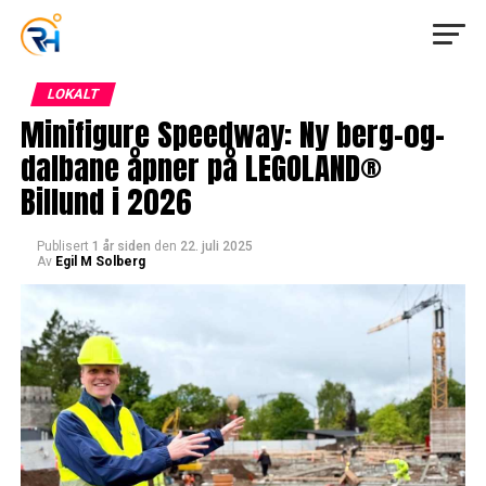
LOKALT
Minifigure Speedway: Ny berg-og-
dalbane åpner på LEGOLAND®
Billund i 2026
Publisert
1 år siden
den
22. juli 2025
Av
Egil M Solberg