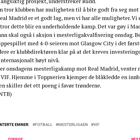
langsiktig prosjekt, understreker Rudd.
n tror klubben har muligheten til å bite godt fra seg mo
eal Madrid er et godt lag, men vi har alle muligheter. Vi
tror dette blir en underholdende kamp. Det var gøy i Madri
nn skal også i aksjon i mesterligakvalfisering onsdag. Be
uppespillet med 4-0-seieren mot Glasgow City i det først
ere er klubbdirektøren klar på at det kreves investeringer
internasjonalt høyt nivå.
ter onsdagens mesterligakamp mot Real Madrid, venter 
r VIF. Hjemme i Toppserien kjemper de blåkledde en inn
en skiller det ett poeng i favør trønderne.
NTB)
ATERTE EMNER:
FOTBALL
MESTERLIGAEN
VIF
FORRIGE
NES