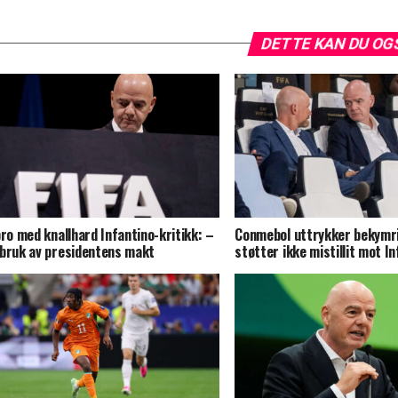
DETTE KAN DU OG
pro med knallhard Infantino-kritikk: –
Conmebol uttrykker bekymr
bruk av presidentens makt
støtter ikke mistillit mot I