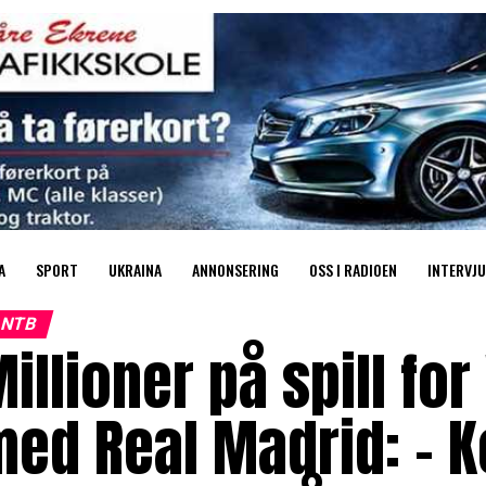
A
SPORT
UKRAINA
ANNONSERING
OSS I RADIOEN
INTERVJU
NTB
illioner på spill for
ed Real Madrid: – K