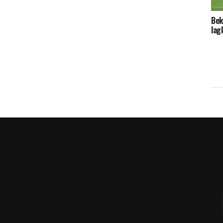
Bek
lag