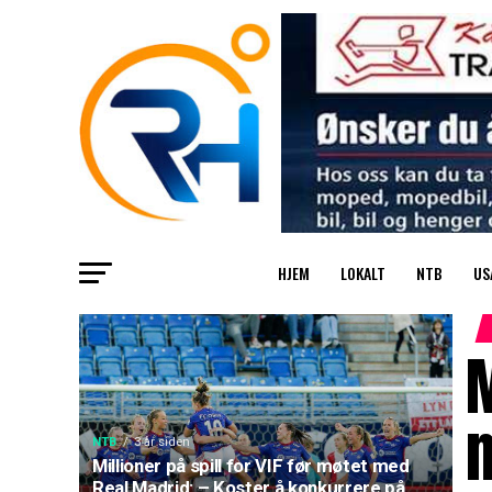
HJEM
LOKALT
NTB
US
M
m
NTB
3 år siden
Millioner på spill for VIF før møtet med
Real Madrid: – Koster å konkurrere på