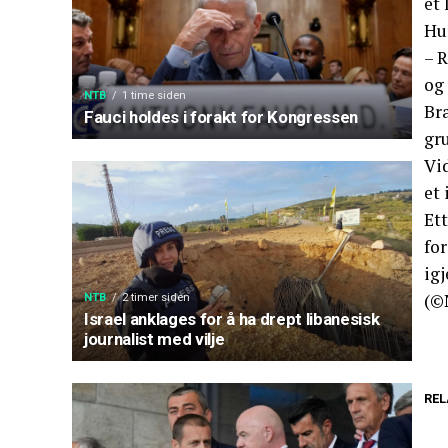
et 
Hu
– R
og 
NTB
1 time siden
Bra
Fauci holdes i forakt for Kongressen
gr
Vid
et 
Et
fo
igj
(©
NTB
2 timer siden
Israel anklages for å ha drept libanesisk
journalist med vilje
REL