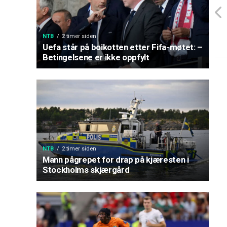
NTB
2 timer siden
Uefa står på boikotten etter Fifa-møtet: –
Betingelsene er ikke oppfylt
NTB
2 timer siden
Mann pågrepet for drap på kjæresten i
Stockholms skjærgård