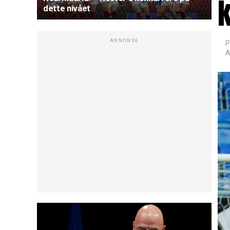
k
dette nivået
ANNONSE
P
A