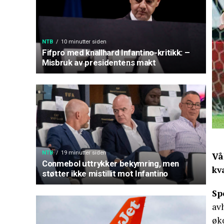
NTB
10 minutter siden
Fifpro med knallhard Infantino-kritikk: –
Misbruk av presidentens makt
NTB
19 minutter siden
Vå
Conmebol uttrykker bekymring, men
kv
støtter ikke mistillit mot Infantino
Sp
avh
øk