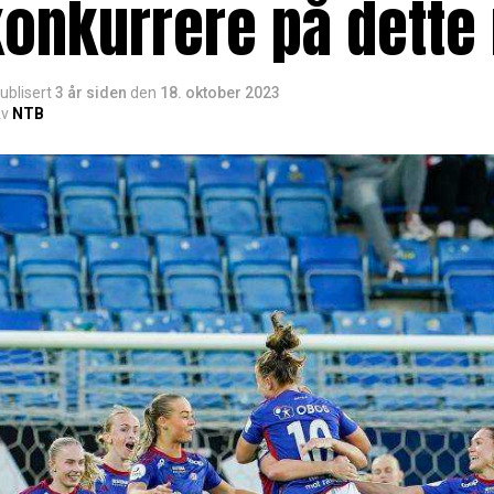
onkurrere på dette 
ublisert
3 år siden
den
18. oktober 2023
v
NTB