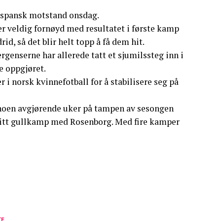
t spansk motstand onsdag.
 er veldig fornøyd med resultatet i første kamp
d, så det blir helt topp å få dem hit.
rgenserne har allerede tatt et sjumilssteg inn i
e oppgjøret.
 i norsk kvinnefotball for å stabilisere seg på
noen avgjørende uker på tampen av sesongen
bitt gullkamp med Rosenborg. Med fire kamper
TE