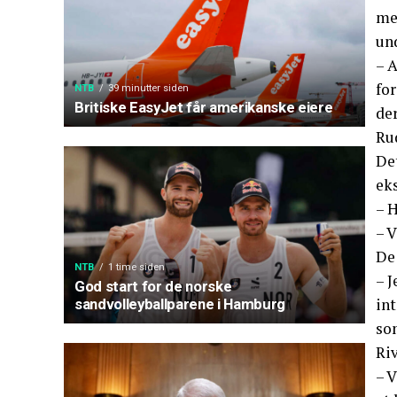
mes
und
– A
for
NTB
39 minutter siden
Britiske EasyJet får amerikanske eiere
der
Rud
De
eks
– H
– V
De 
NTB
1 time siden
– J
God start for de norske
int
sandvolleyballparene i Hamburg
som
Riv
– V