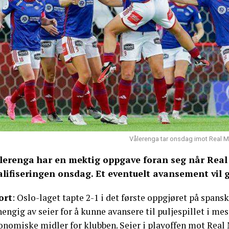
Vålerenga tar onsdag imot Real Mad
lerenga har en mektig oppgave foran seg når Real M
alifiseringen onsdag. Et eventuelt avansement vil g
ort
: Oslo-laget tapte 2-1 i det første oppgjøret på spans
engig av seier for å kunne avansere til puljespillet i mest
onomiske midler for klubben. Seier i playoffen mot Real 