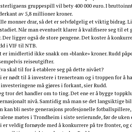
terligaens gruppespill vil bety 400 000 euro. I bruttoinnt
erkant av 5,8 millioner kroner.
lle monner drar, så det er selvfølgelig et viktig bidrag. L
stadiet. Når man eventuelt klarer å kvalifisere seg til et
. Der ligger også de store pengene. Det koster å konkurre
d i VIF til NTB.
t er imidlertid ikke snakk om «blanke» kroner. Rudd påpe
empelvis reiseutgifter.
va skal til for å etablere seg på dette nivået?
i er nødt til å investere i trenerteam og i troppen for å h
investeringene må gjøres i forkant, sier Rudd.
eg tror det handler om to ting. Det ene er å bygge toppk
ernasjonalt nivå. Samtidig må man se det langsiktige bild
 kan bli neste generasjons profesjonelle fotballspillere,
alene møtes i Trondheim i siste serierunde, før de uken 
i er veldig fornøyde med å konkurrere på tre fronter, og d