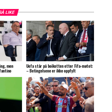
SÅ LIKE
ing, men
Uefa står på boikotten etter Fifa-møtet:
nfantino
– Betingelsene er ikke oppfylt