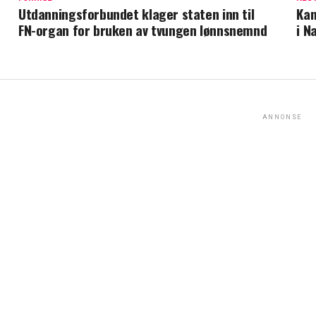
Utdanningsforbundet klager staten inn til
Kan
FN-organ for bruken av tvungen lønnsnemnd
i N
ANNONSE