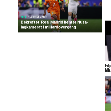
NTB
2 timer siden
Bekreftet: Real Madrid henter Nusa-
lagkamerat i milliardovergang
Fif
Mis