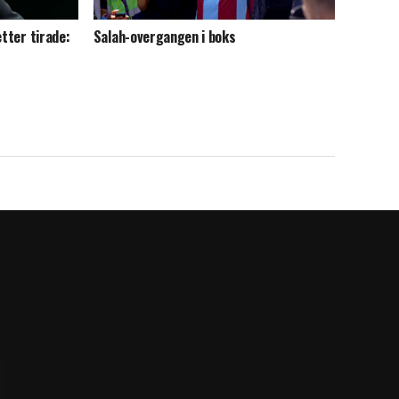
etter tirade:
Salah-overgangen i boks