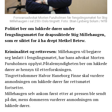
Forsvarsadvokat Morten Furuholmen før fengslingsmøtet for Stig
Millehaugen i sal 250 i Oslo tingrett. Foto: Stian Lysberg Solum / NTB
Politiet ber om lukkede dører under
fengslingsmøtet for drapssiktede Stig Millehaugen,
som er siktet for å ha drept Metkel Betew.
Kriminalitet og rettsvesen
: Millehaugen vil begjære
seg løslatt i fengslingsmøtet, har hans advokat Morten
Furuholmen opplyst.Påtalemyndigheten ber om lukkede
dører av hensyn til etterforskningen.
Tingrettsdommer Halvor Haneborg Finne skal vurdere
anmodningen om lukkede dører før rettsmøtet
fortsetter.
Millehaugen selv ankom først etter at pressen ble sendt
på dør, mens dommeren vurderer anmodningen om
lukkede dører.