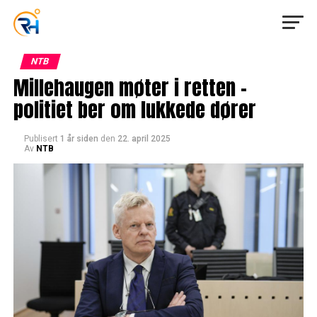
NTB
Millehaugen møter i retten –
politiet ber om lukkede dører
Publisert
1 år siden
den
22. april 2025
Av
NTB