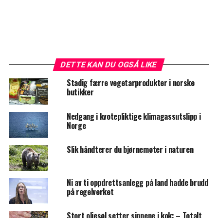
DETTE KAN DU OGSÅ LIKE
Stadig færre vegetarprodukter i norske
butikker
Nedgang i kvotepliktige klimagassutslipp i
Norge
Slik håndterer du bjørnemøter i naturen
Ni av ti oppdrettsanlegg på land hadde brudd
på regelverket
Stort oljesøl setter sinnene i kok: – Totalt