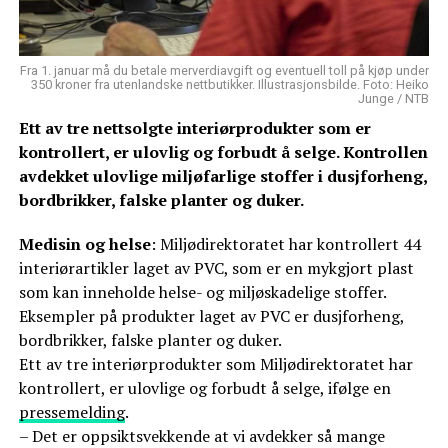
Fra 1. januar må du betale merverdiavgift og eventuell toll på kjøp under
350 kroner fra utenlandske nettbutikker. Illustrasjonsbilde. Foto: Heiko
Junge / NTB
Ett av tre nettsolgte interiørprodukter som er
kontrollert, er ulovlig og forbudt å selge. Kontrollen
avdekket ulovlige miljøfarlige stoffer i dusjforheng,
bordbrikker, falske planter og duker.
Medisin og helse
: Miljødirektoratet har kontrollert 44
interiørartikler laget av PVC, som er en mykgjort plast
som kan inneholde helse- og miljøskadelige stoffer.
Eksempler på produkter laget av PVC er dusjforheng,
bordbrikker, falske planter og duker.
Ett av tre interiørprodukter som Miljødirektoratet har
kontrollert, er ulovlige og forbudt å selge, ifølge en
pressemelding
.
– Det er oppsiktsvekkende at vi avdekker så mange