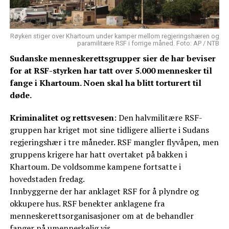
Røyken stiger over Khartoum under kamper mellom regjeringshæren og
paramilitære RSF i forrige måned. Foto: AP / NTB
Sudanske menneskerettsgrupper sier de har beviser
for at RSF-styrken har tatt over 5.000 mennesker til
fange i Khartoum. Noen skal ha blitt torturert til
døde.
Kriminalitet og rettsvesen
: Den halvmilitære RSF-
gruppen har kriget mot sine tidligere allierte i Sudans
regjeringshær i tre måneder. RSF mangler flyvåpen, men
gruppens krigere har hatt overtaket på bakken i
Khartoum. De voldsomme kampene fortsatte i
hovedstaden fredag.
Innbyggerne der har anklaget RSF for å plyndre og
okkupere hus. RSF benekter anklagene fra
menneskerettsorganisasjoner om at de behandler
fanger på umenneskelig vis.