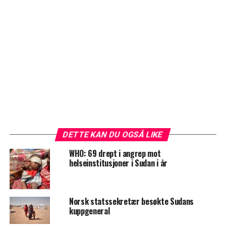
DETTE KAN DU OGSÅ LIKE
WHO: 69 drept i angrep mot
helseinstitusjoner i Sudan i år
Norsk statssekretær besøkte Sudans
kuppgeneral