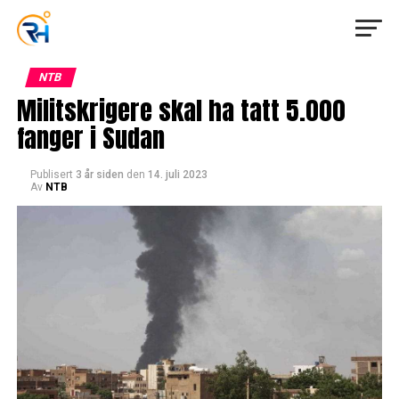
NTB
Militskrigere skal ha tatt 5.000
fanger i Sudan
Publisert
3 år siden
den
14. juli 2023
Av
NTB