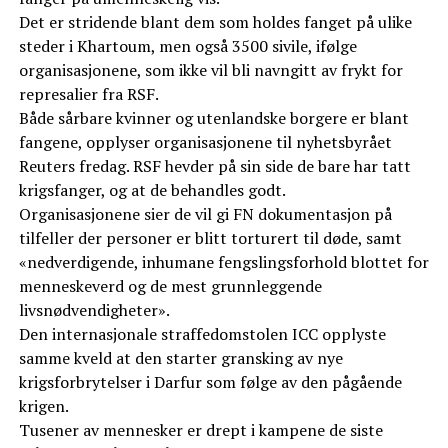
Det er stridende blant dem som holdes fanget på ulike
steder i Khartoum, men også 3500 sivile, ifølge
organisasjonene, som ikke vil bli navngitt av frykt for
represalier fra RSF.
Både sårbare kvinner og utenlandske borgere er blant
fangene, opplyser organisasjonene til nyhetsbyrået
Reuters fredag. RSF hevder på sin side de bare har tatt
krigsfanger, og at de behandles godt.
Organisasjonene sier de vil gi FN dokumentasjon på
tilfeller der personer er blitt torturert til døde, samt
«nedverdigende, inhumane fengslingsforhold blottet for
menneskeverd og de mest grunnleggende
livsnødvendigheter».
Den internasjonale straffedomstolen ICC opplyste
samme kveld at den starter gransking av nye
krigsforbrytelser i Darfur som følge av den pågående
krigen.
Tusener av mennesker er drept i kampene de siste