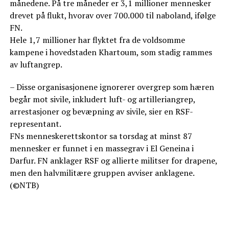
månedene. På tre måneder er 3,1 millioner mennesker
drevet på flukt, hvorav over 700.000 til naboland, ifølge
FN.
Hele 1,7 millioner har flyktet fra de voldsomme
kampene i hovedstaden Khartoum, som stadig rammes
av luftangrep.
– Disse organisasjonene ignorerer overgrep som hæren
begår mot sivile, inkludert luft- og artilleriangrep,
arrestasjoner og bevæpning av sivile, sier en RSF-
representant.
FNs menneskerettskontor sa torsdag at minst 87
mennesker er funnet i en massegrav i El Geneina i
Darfur. FN anklager RSF og allierte militser for drapene,
men den halvmilitære gruppen avviser anklagene.
(©NTB)