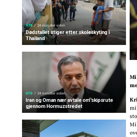
NTB
24 minutter siden
Dødstallet stiger etter skoleskyting i
Thailand
Mi
me
NTB
24 minutter siden
Kr
Iran og Oman nær avtale om skipsrute
gjennom Hormuzstredet
mi
st
Mil
ov