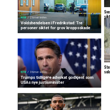
Sve
sik
NTB
2 timer siden
Voldshendelsen i Fredrikstad: Tre
personer siktet for grov kroppsskade
Ste
sol
NTB
3 timer siden
å o
Trumps tidligere advokat godkjent som
USAs nye justisminister