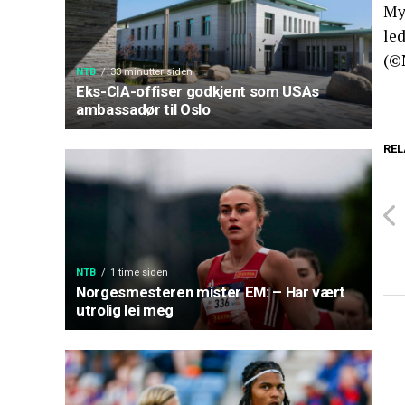
My
led
(©
NTB
33 minutter siden
Eks-CIA-offiser godkjent som USAs
ambassadør til Oslo
REL
NTB
1 time siden
Norgesmesteren mister EM: – Har vært
utrolig lei meg