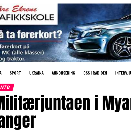
A
SPORT
UKRAINA
ANNONSERING
OSS I RADIOEN
INTERVJU
NTB
ilitærjuntaen i Mya
fanger