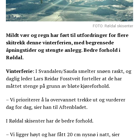
FOTO: Røldal skisenter
Mildt vær og regn har ført til utfordringer for flere
skitrekk denne vinterferien, med begrensede
åpningstider og stengte anlegg. Bedre forhold i
Røldal.
Vinterferie:
I Svandalen/Sauda smelter snøen raskt, og
daglig leder Lars Reidar Fosstveit forteller at de har
måttet stenge på grunn av bløte kjøreforhold.
– Vi prioriterer å la overvannet trekke ut og vurderer
dag for dag, sier han til Aftenbladet.
I Røldal skisenter har de bedre forhold.
– Vi ligger høyt og har fått 20 cm nysnø i natt, sier