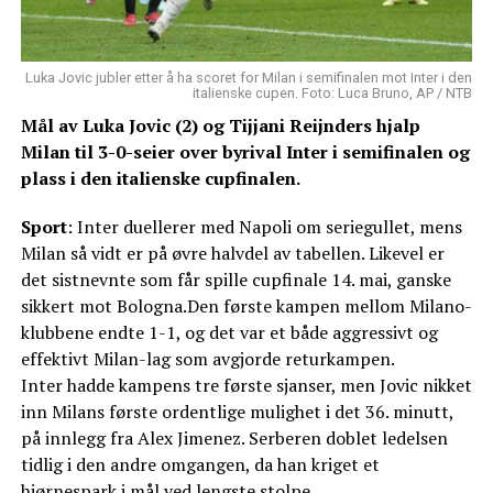
Luka Jovic jubler etter å ha scoret for Milan i semifinalen mot Inter i den
italienske cupen. Foto: Luca Bruno, AP / NTB
Mål av Luka Jovic (2) og Tijjani Reijnders hjalp
Milan til 3-0-seier over byrival Inter i semifinalen og
plass i den italienske cupfinalen.
Sport
: Inter duellerer med Napoli om seriegullet, mens
Milan så vidt er på øvre halvdel av tabellen. Likevel er
det sistnevnte som får spille cupfinale 14. mai, ganske
sikkert mot Bologna.Den første kampen mellom Milano-
klubbene endte 1-1, og det var et både aggressivt og
effektivt Milan-lag som avgjorde returkampen.
Inter hadde kampens tre første sjanser, men Jovic nikket
inn Milans første ordentlige mulighet i det 36. minutt,
på innlegg fra Alex Jimenez. Serberen doblet ledelsen
tidlig i den andre omgangen, da han kriget et
hjørnespark i mål ved lengste stolpe.