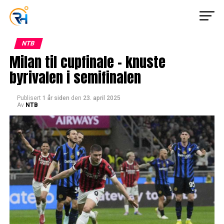
NTB
Milan til cupfinale – knuste
byrivalen i semifinalen
Publisert
1 år siden
den
23. april 2025
Av
NTB