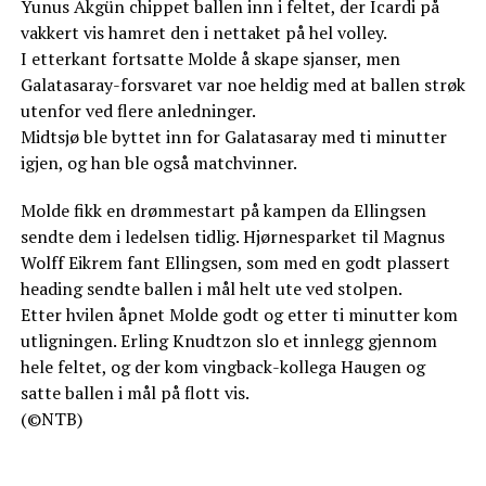
Yunus Akgün chippet ballen inn i feltet, der Icardi på
vakkert vis hamret den i nettaket på hel volley.
I etterkant fortsatte Molde å skape sjanser, men
Galatasaray-forsvaret var noe heldig med at ballen strøk
utenfor ved flere anledninger.
Midtsjø ble byttet inn for Galatasaray med ti minutter
igjen, og han ble også matchvinner.
Molde fikk en drømmestart på kampen da Ellingsen
sendte dem i ledelsen tidlig. Hjørnesparket til Magnus
Wolff Eikrem fant Ellingsen, som med en godt plassert
heading sendte ballen i mål helt ute ved stolpen.
Etter hvilen åpnet Molde godt og etter ti minutter kom
utligningen. Erling Knudtzon slo et innlegg gjennom
hele feltet, og der kom vingback-kollega Haugen og
satte ballen i mål på flott vis.
(©NTB)