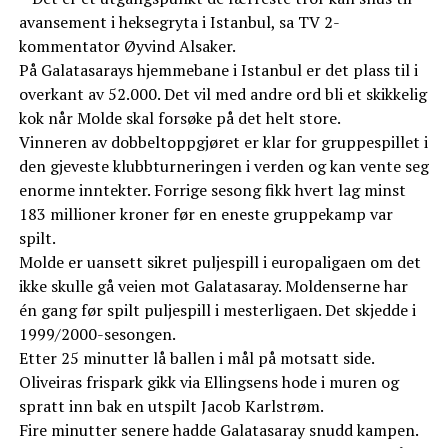
avansement i heksegryta i Istanbul, sa TV 2-
kommentator Øyvind Alsaker.
På Galatasarays hjemmebane i Istanbul er det plass til i
overkant av 52.000. Det vil med andre ord bli et skikkelig
kok når Molde skal forsøke på det helt store.
Vinneren av dobbeltoppgjøret er klar for gruppespillet i
den gjeveste klubbturneringen i verden og kan vente seg
enorme inntekter. Forrige sesong fikk hvert lag minst
183 millioner kroner før en eneste gruppekamp var
spilt.
Molde er uansett sikret puljespill i europaligaen om det
ikke skulle gå veien mot Galatasaray. Moldenserne har
én gang før spilt puljespill i mesterligaen. Det skjedde i
1999/2000-sesongen.
Etter 25 minutter lå ballen i mål på motsatt side.
Oliveiras frispark gikk via Ellingsens hode i muren og
spratt inn bak en utspilt Jacob Karlstrøm.
Fire minutter senere hadde Galatasaray snudd kampen.