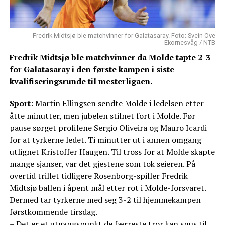
Fredrik Midtsjø ble matchvinner for Galatasaray. Foto: Svein Ove
Ekornesvåg / NTB
Fredrik Midtsjø ble matchvinner da Molde tapte 2-3
for Galatasaray i den første kampen i siste
kvalifiseringsrunde til mesterligaen.
Sport
: Martin Ellingsen sendte Molde i ledelsen etter
åtte minutter, men jubelen stilnet fort i Molde. Før
pause sørget profilene Sergio Oliveira og Mauro Icardi
for at tyrkerne ledet. Ti minutter ut i annen omgang
utlignet Kristoffer Haugen. Til tross for at Molde skapte
mange sjanser, var det gjestene som tok seieren. På
overtid trillet tidligere Rosenborg-spiller Fredrik
Midtsjø ballen i åpent mål etter rot i Molde-forsvaret.
Dermed tar tyrkerne med seg 3-2 til hjemmekampen
førstkommende tirsdag.
– Det er et utgangspunkt de færreste tror kan snus til