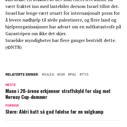
vært fraktet inn med lastebiler dersom Israel tillot det.
Israel har lenge vært utsatt for internasjonalt press for
å levere nødhjelp til sivile palestinere, og flere land og
hjelpeorganisasjoner har advart om en sultkatastrofe på
Gazastripen om ikke det skjer.
Israelske myndigheter har flere ganger bestridt dette.
(©NTB)
RELATERTE EMNER:
GAZA
ISR
PAL
TYS
NESTE
Mann i 20-årene erkjenner straffskyld for slag mot
Norway Cup-dommer
FORRIGE
Støre: Aldri hatt så god følelse før en valgkamp