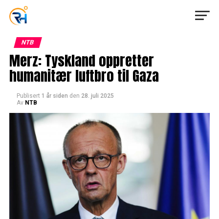
NTB
Merz: Tyskland oppretter
humanitær luftbro til Gaza
Publisert
1 år siden
den
28. juli 2025
Av
NTB