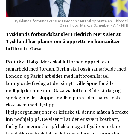
Tysklands forbundskansler Friedrich Merz vil opprette en luftbro til
Gaza. Foto: Markus Schreiber / AP / NTB
Tysklands forbundskansler Friedrich Merz sier at
Tyskland har planer om å opprette en humanitær
luftbro til Gaza.
Politikk
: Ifølge Merz skal luftbroen opprettes i
samarbeid med Jordan. Berlin skal også samarbeide med
London og Paris i arbeidet med luftbroen.Israel
kunngjorde fredag at de på nytt ville åpne for å la
nødhjelp komme inn i Gaza via luften. Både lørdag og
søndag ble det sluppet nødhjelp inn i den palestinske
eksklaven med flyslipp.
Hjelpeorganisasjoner er kritiske til denne måten å frakte
inn nødhjelp på. De viser til at det er svært kostbart,
farlig for mennesker på bakken og at flyslippene bare
kan dekke en brøkdel av det som ellers lett kunne ha