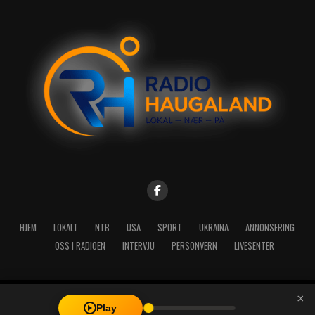
HJEM
LOKALT
NTB
USA
SPORT
UKRAINA
ANNONSERING
OSS I RADIOEN
INTERVJU
PERSONVERN
LIVESENTER
×
Copyright © 2026 A-Media AS | Radio Haugaland - Haraldsgata 114,
Play
5527 Haugesund - Mail: post@radioh.no - Telefon: 52717273