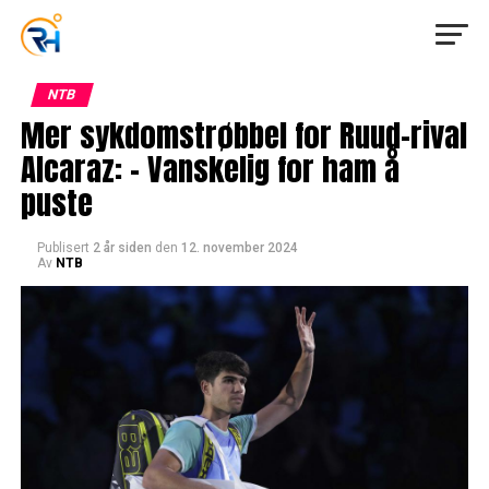
NTB
Mer sykdomstrøbbel for Ruud-rival
Alcaraz: – Vanskelig for ham å
puste
Publisert
2 år siden
den
12. november 2024
Av
NTB