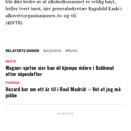
blir ikke bedre av at alkoholkonsumet er veldig høyt,
heller tvert imot, sier generalsekretær Ragnhild Kaski i
alkovettorganisasjonen Av-og-til.
(©NTB)
RELATERTE EMNER:
ALKOHOL
RUSS
NESTE
Wagner-sjefen sier han vil kjempe videre i Bakhmut
etter våpenløfter
FORRIGE
Hazard ber om ett år til i Real Madrid: – Vet at jeg må
jobbe
ANNONSE