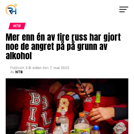
NTB
Mer enn én av fire russ har gjort
noe de angret på på grunn av
alkohol
Publisert
3 år siden
den
7. mai 2023
Av
NTB