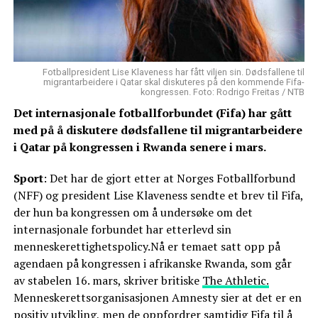
Fotballpresident Lise Klaveness har fått viljen sin. Dødsfallene til
migrantarbeidere i Qatar skal diskuteres på den kommende Fifa-
kongressen. Foto: Rodrigo Freitas / NTB
Det internasjonale fotballforbundet (Fifa) har gått
med på å diskutere dødsfallene til migrantarbeidere
i Qatar på kongressen i Rwanda senere i mars.
Sport
: Det har de gjort etter at Norges Fotballforbund
(NFF) og president Lise Klaveness sendte et brev til Fifa,
der hun ba kongressen om å undersøke om det
internasjonale forbundet har etterlevd sin
menneskerettighetspolicy.Nå er temaet satt opp på
agendaen på kongressen i afrikanske Rwanda, som går
av stabelen 16. mars, skriver britiske
The Athletic.
Menneskerettsorganisasjonen Amnesty sier at det er en
positiv utvikling, men de oppfordrer samtidig Fifa til å