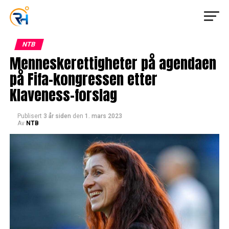
NTB
Menneskerettigheter på agendaen
på Fifa-kongressen etter
Klaveness-forslag
Publisert
3 år siden
den
1. mars 2023
Av
NTB