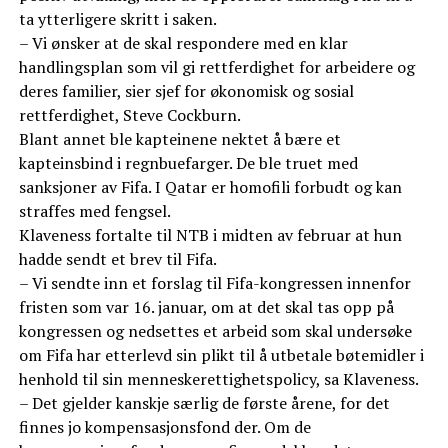
ta ytterligere skritt i saken.
– Vi ønsker at de skal respondere med en klar
handlingsplan som vil gi rettferdighet for arbeidere og
deres familier, sier sjef for økonomisk og sosial
rettferdighet, Steve Cockburn.
Blant annet ble kapteinene nektet å bære et
kapteinsbind i regnbuefarger. De ble truet med
sanksjoner av Fifa. I Qatar er homofili forbudt og kan
straffes med fengsel.
Klaveness fortalte til NTB i midten av februar at hun
hadde sendt et brev til Fifa.
– Vi sendte inn et forslag til Fifa-kongressen innenfor
fristen som var 16. januar, om at det skal tas opp på
kongressen og nedsettes et arbeid som skal undersøke
om Fifa har etterlevd sin plikt til å utbetale bøtemidler i
henhold til sin menneskerettighetspolicy, sa Klaveness.
– Det gjelder kanskje særlig de første årene, for det
finnes jo kompensasjonsfond der. Om de