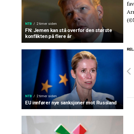
fav
Ar
(©
NTB
2 timer siden
FN: Jemen kan stå overfor den største
konflikten på flere år
REL
NTB
2 timer siden
EU innfører nye sanksjoner mot Russland