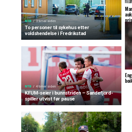
Mar
auk
pri
NTB
3 timer siden
To personer til sykehus etter
voldshendelse i Fredrikstad
Eng
boi
NTB
4 timer siden
KFUM-seier i bunnstriden – Sandefjord-
spiller utvist før pause