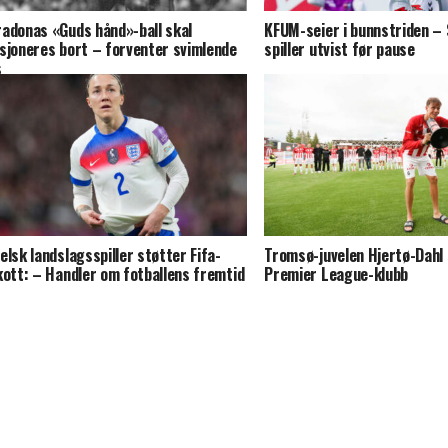
adonas «Guds hånd»-ball skal
KFUM-seier i bunnstriden –
sjoneres bort – forventer svimlende
spiller utvist før pause
s
elsk landslagsspiller støtter Fifa-
Tromsø-juvelen Hjertø-Dahl s
kott: – Handler om fotballens fremtid
Premier League-klubb