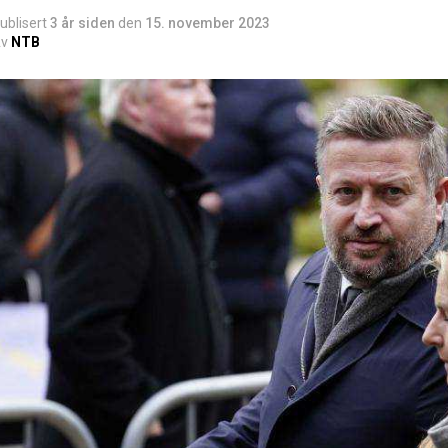
ublisert
3 år siden
den
15. november 2023
v
NTB