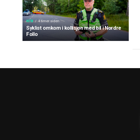
NTB
4 timer siden
Syklist omkom i kollisjon med bil i Nordre
Follo