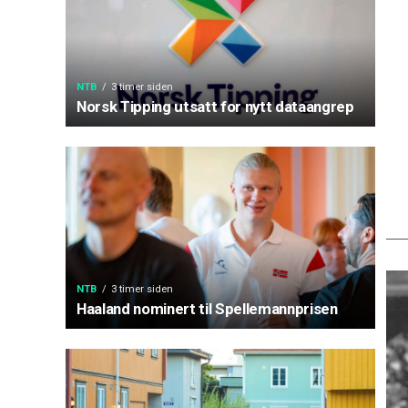
NTB
3 timer siden
Norsk Tipping utsatt for nytt dataangrep
NTB
3 timer siden
Haaland nominert til Spellemannprisen