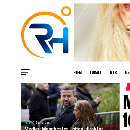
HJEM
LOKALT
NTB
US
f
NTB
3 år siden
Medier: Manchester United-direktør