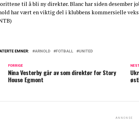
orittene til å bli ny direktør. Blanc har siden desember j
nold har vært en viktig del i klubbens kommersielle veks
NTB)
ATERTE EMNER:
ARNOLD
FOTBALL
UNITED
FORRIGE
NES
Nina Vesterby går av som direktør for Story
Ukr
House Egmont
øst
ANNONSE