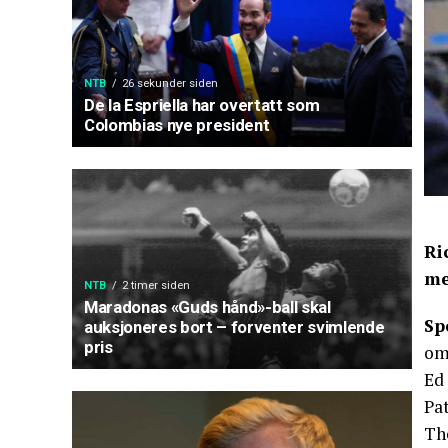
NTB
26 sekunder siden
De la Espriella har overtatt som
Colombias nye president
Ri
me
NTB
2 timer siden
Maradonas «Guds hånd»-ball skal
Sp
auksjoneres bort – forventer svimlende
pris
om
Ed
Pat
The