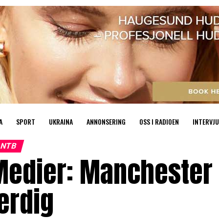
A
SPORT
UKRAINA
ANNONSERING
OSS I RADIOEN
INTERVJU
NTB
Medier: Manchester 
erdig