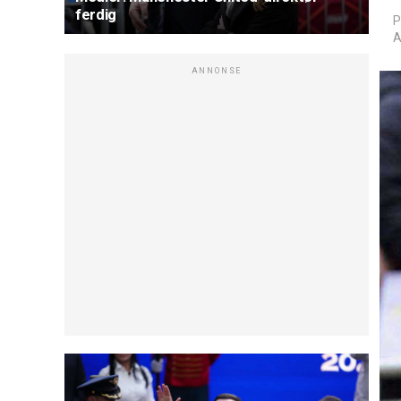
ferdig
P
A
ANNONSE