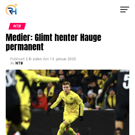
NTB
Medier: Glimt henter Hauge
permanent
Publisert
2 år siden
den
13. januar 2025
Av
NTB