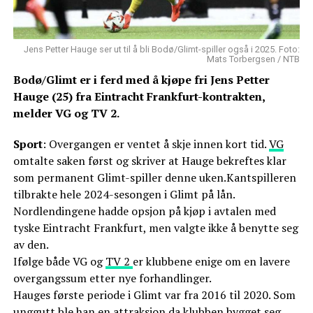
Jens Petter Hauge ser ut til å bli Bodø/Glimt-spiller også i 2025. Foto:
Mats Torbergsen / NTB
Bodø/Glimt er i ferd med å kjøpe fri Jens Petter
Hauge (25) fra Eintracht Frankfurt-kontrakten,
melder VG og TV 2.
Sport
: Overgangen er ventet å skje innen kort tid.
VG
omtalte saken først og skriver at Hauge bekreftes klar
som permanent Glimt-spiller denne uken.Kantspilleren
tilbrakte hele 2024-sesongen i Glimt på lån.
Nordlendingene hadde opsjon på kjøp i avtalen med
tyske Eintracht Frankfurt, men valgte ikke å benytte seg
av den.
Ifølge både VG og
TV 2
er klubbene enige om en lavere
overgangssum etter nye forhandlinger.
Hauges første periode i Glimt var fra 2016 til 2020. Som
unggutt ble han en attraksjon da klubben bygget seg