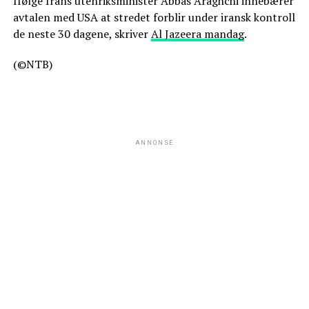
Ifølge Irans utenriksminister Abbas Araghchi innebærer
avtalen med USA at stredet forblir under iransk kontroll
de neste 30 dagene, skriver
Al Jazeera mandag
.
(©NTB)
ANNONSE